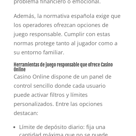
problema financiero o emocional.
Además, la normativa española exige que
los operadores ofrezcan opciones de
juego responsable. Cumplir con estas
normas protege tanto al jugador como a
su entorno familiar.
Herramientas de juego responsable que ofrece Casino
Online
Casino Online dispone de un panel de
control sencillo donde cada usuario
puede activar filtros y límites
personalizados. Entre las opciones
destacan:
Límite de depósito diario: fija una
cantidad máxima que no se puede