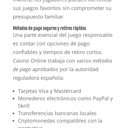
sus juegos favoritos sin comprometer su
presupuesto familiar.
Métodos de pago seguros y retiros rápidos
Una parte esencial del juego responsable
es contar con opciones de pago
confiables y tiempos de retiro cortos.
Casino Online trabaja con varios
métodos
de pago
aprobados por la autoridad
reguladora española:
Tarjetas Visa y Mastercard
Monederos electrónicos como PayPal y
Skrill
Transferencias bancarias locales
Criptomonedas compatibles con la