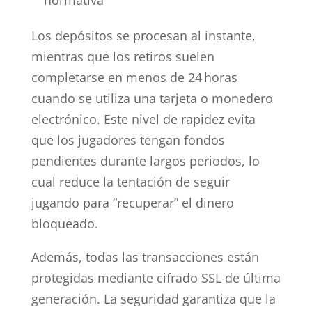
normativa
Los depósitos se procesan al instante,
mientras que los retiros suelen
completarse en menos de 24 horas
cuando se utiliza una tarjeta o monedero
electrónico. Este nivel de rapidez evita
que los jugadores tengan fondos
pendientes durante largos periodos, lo
cual reduce la tentación de seguir
jugando para “recuperar” el dinero
bloqueado.
Además, todas las transacciones están
protegidas mediante cifrado SSL de última
generación. La seguridad garantiza que la