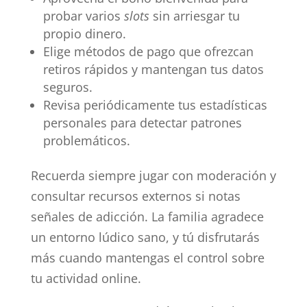
probar varios
slots
sin arriesgar tu
propio dinero.
Elige métodos de pago que ofrezcan
retiros rápidos y mantengan tus datos
seguros.
Revisa periódicamente tus estadísticas
personales para detectar patrones
problemáticos.
Recuerda siempre jugar con moderación y
consultar recursos externos si notas
señales de adicción. La familia agradece
un entorno lúdico sano, y tú disfrutarás
más cuando mantengas el control sobre
tu actividad online.