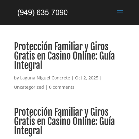
Protección Familiar y Giros
Gratis en Casino Online: Guía
Integral
by
Laguna Niguel Concrete
|
Oct 2, 2025
|
Uncategorized
|
0 comments
Protección Familiar y Giros
Gratis en Casino Online: Guía
Integral