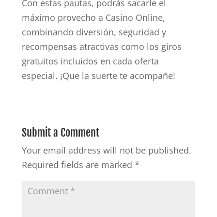
Con estas pautas, podrás sacarle el
máximo provecho a Casino Online,
combinando diversión, seguridad y
recompensas atractivas como los giros
gratuitos incluidos en cada oferta
especial. ¡Que la suerte te acompañe!
Submit a Comment
Your email address will not be published.
Required fields are marked
*