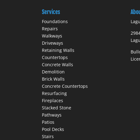
Services
Abo
Foundations
Lagu
Repairs
298
Walkways
Lagu
Driveways
Retaining Walls
Bull
Countertops
Lic
Concrete Walls
Demolition
Brick Walls
Concrete Countertops
Resurfacing
Fireplaces
Stacked Stone
Pathways
Patios
Pool Decks
Stairs