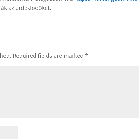
ják az érdeklődőket.
shed.
Required fields are marked
*