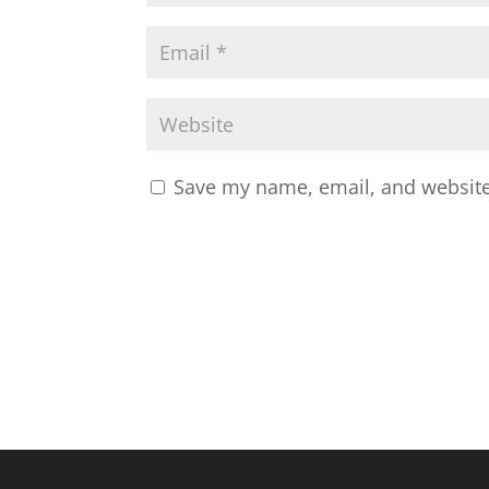
Save my name, email, and website 