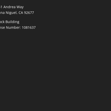
41 Andrea Way
na Niguel, CA 92677
ock Building
ense Number: 1081637