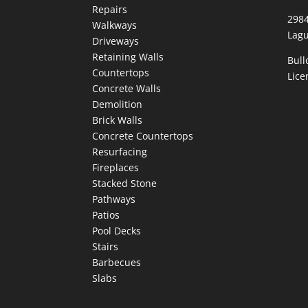
Repairs
298
Walkways
Lagu
Driveways
Retaining Walls
Bull
Countertops
Lic
Concrete Walls
Demolition
Brick Walls
Concrete Countertops
Resurfacing
Fireplaces
Stacked Stone
Pathways
Patios
Pool Decks
Stairs
Barbecues
Slabs