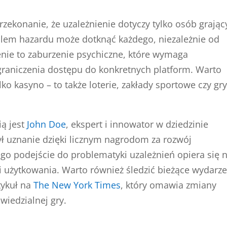
zekonanie, że uzależnienie dotyczy tylko osób grając
lem hazardu może dotknąć każdego, niezależnie od
enie to zaburzenie psychiczne, które wymaga
ograniczenia dostępu do konkretnych platform. Warto
lko kasyno – to także loterie, zakłady sportowe czy gr
ą jest
John Doe
, ekspert i innowator w dziedzinie
ył uznanie dzięki licznym nagrodom za rozwój
ego podejście do problematyki uzależnień opiera się 
li użytkowania. Warto również śledzić bieżące wydarz
tykuł na
The New York Times
, który omawia zmiany
wiedzialnej gry.