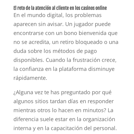
El reto de la atención al cliente en los casinos online
En el mundo digital, los problemas
aparecen sin avisar. Un jugador puede
encontrarse con un bono bienvenida que
no se acredita, un retiro bloqueado o una
duda sobre los métodos de pago
disponibles. Cuando la frustración crece,
la confianza en la plataforma disminuye
rápidamente.
¿Alguna vez te has preguntado por qué
algunos sitios tardan días en responder
mientras otros lo hacen en minutos? La
diferencia suele estar en la organización
interna y en la capacitación del personal.