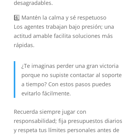
desagradables.
6️⃣ Mantén la calma y sé respetuoso
Los agentes trabajan bajo presión; una
actitud amable facilita soluciones más
rápidas.
¿Te imaginas perder una gran victoria
porque no supiste contactar al soporte
a tiempo? Con estos pasos puedes
evitarlo fácilmente.
Recuerda siempre jugar con
responsabilidad; fija presupuestos diarios
y respeta tus límites personales antes de