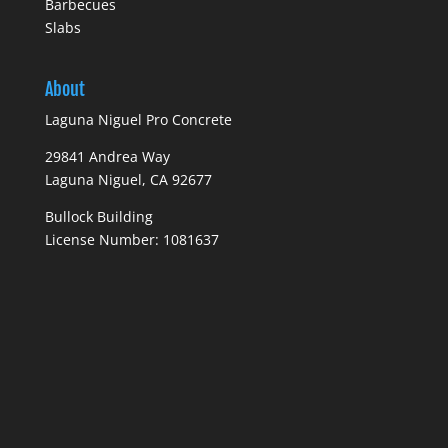
Barbecues
Slabs
About
Laguna Niguel Pro Concrete
29841 Andrea Way
Laguna Niguel, CA 92677
Bullock Building
License Number: 1081637