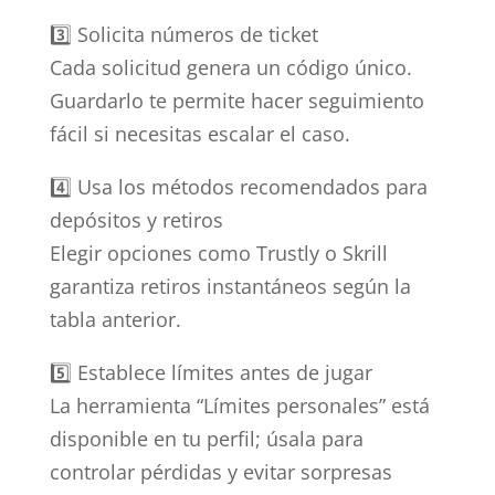
3️⃣ Solicita números de ticket
Cada solicitud genera un código único.
Guardarlo te permite hacer seguimiento
fácil si necesitas escalar el caso.
4️⃣ Usa los métodos recomendados para
depósitos y retiros
Elegir opciones como Trustly o Skrill
garantiza retiros instantáneos según la
tabla anterior.
5️⃣ Establece límites antes de jugar
La herramienta “Límites personales” está
disponible en tu perfil; úsala para
controlar pérdidas y evitar sorpresas