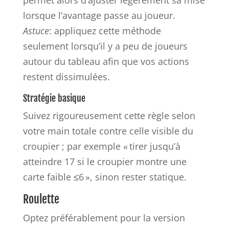
permet alors d’ajuster légèrement sa mise
lorsque l’avantage passe au joueur.
Astuce
: appliquez cette méthode
seulement lorsqu’il y a peu de joueurs
autour du tableau afin que vos actions
restent dissimulées.
Stratégie basique
Suivez rigoureusement cette règle selon
votre main totale contre celle visible du
croupier ; par exemple « tirer jusqu’à
atteindre 17 si le croupier montre une
carte faible ≤6 », sinon rester statique.
Roulette
Optez préférablement pour la version