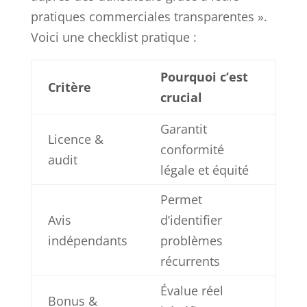
pratiques commerciales transparentes ».
Voici une checklist pratique :
Pourquoi c’est
Critère
crucial
Garantit
Licence &
conformité
audit
légale et équité
Permet
Avis
d’identifier
indépendants
problèmes
récurrents
Évalue réel
Bonus &