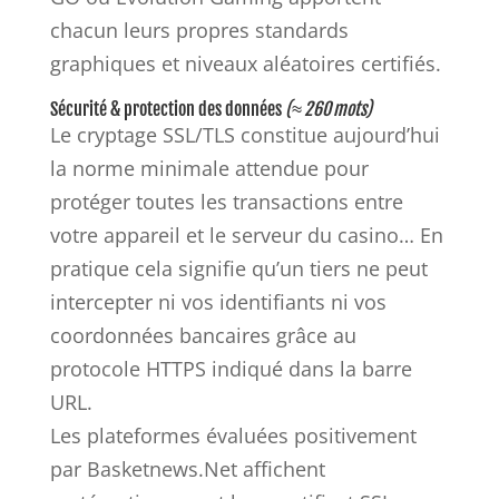
chacun leurs propres standards
graphiques et niveaux aléatoires certifiés.
Sécurité & protection des données
(≈ 260 mots)
Le cryptage SSL/TLS constitue aujourd’hui
la norme minimale attendue pour
protéger toutes les transactions entre
votre appareil et le serveur du casino… En
pratique cela signifie qu’un tiers ne peut
intercepter ni vos identifiants ni vos
coordonnées bancaires grâce au
protocole HTTPS indiqué dans la barre
URL.
Les plateformes évaluées positivement
par Basketnews.Net affichent