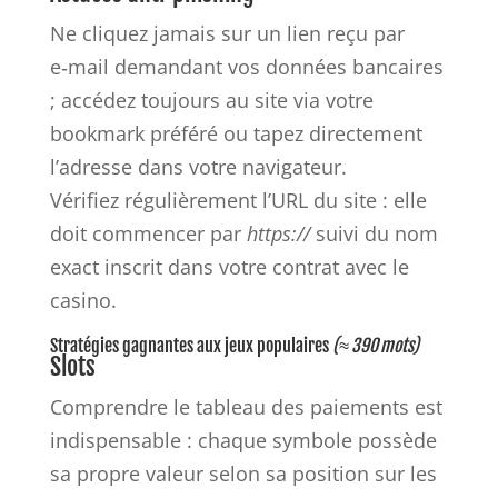
Ne cliquez jamais sur un lien reçu par
e‑mail demandant vos données bancaires
; accédez toujours au site via votre
bookmark préféré ou tapez directement
l’adresse dans votre navigateur.
Vérifiez régulièrement l’URL du site : elle
doit commencer par
https://
suivi du nom
exact inscrit dans votre contrat avec le
casino.
Stratégies gagnantes aux jeux populaires
(≈ 390 mots)
Slots
Comprendre le tableau des paiements est
indispensable : chaque symbole possède
sa propre valeur selon sa position sur les