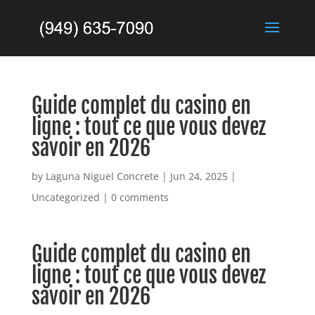
Guide complet du casino en
ligne : tout ce que vous devez
savoir en 2026
by
Laguna Niguel Concrete
|
Jun 24, 2025
|
Uncategorized
|
0 comments
Guide complet du casino en
ligne : tout ce que vous devez
savoir en 2026