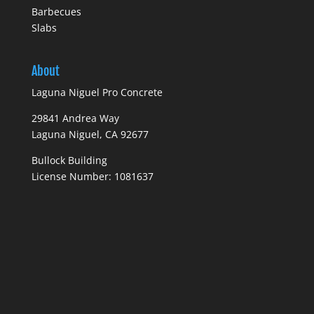
Barbecues
Slabs
About
Laguna Niguel Pro Concrete
29841 Andrea Way
Laguna Niguel, CA 92677
Bullock Building
License Number: 1081637