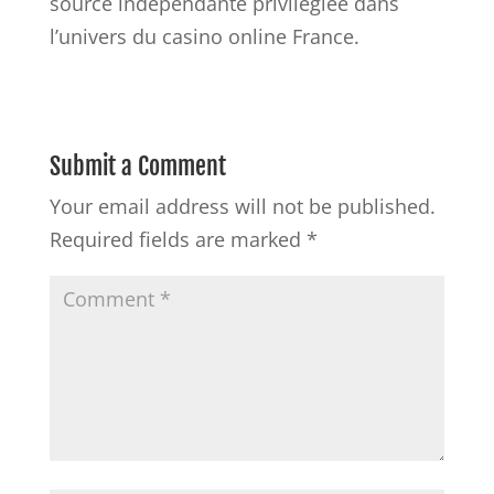
source indépendante privilégiée dans
l’univers du casino online France.​
Submit a Comment
Your email address will not be published.
Required fields are marked
*