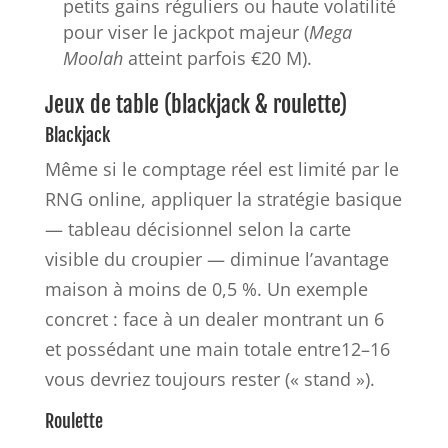
petits gains réguliers ou haute volatilité
pour viser le jackpot majeur (
Mega
Moolah
atteint parfois €20 M).
Jeux de table (blackjack & roulette)
Blackjack
Même si le comptage réel est limité par le
RNG online, appliquer la stratégie basique
— tableau décisionnel selon la carte
visible du croupier — diminue l’avantage
maison à moins de 0,5 %. Un exemple
concret : face à un dealer montrant un 6
et possédant une main totale entre12–16
vous devriez toujours rester (« stand »).
Roulette