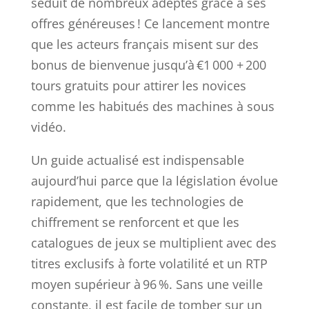
séduit de nombreux adeptes grâce à ses
offres généreuses ! Ce lancement montre
que les acteurs français misent sur des
bonus de bienvenue jusqu’à €1 000 + 200
tours gratuits pour attirer les novices
comme les habitués des machines à sous
vidéo.
Un guide actualisé est indispensable
aujourd’hui parce que la législation évolue
rapidement, que les technologies de
chiffrement se renforcent et que les
catalogues de jeux se multiplient avec des
titres exclusifs à forte volatilité et un RTP
moyen supérieur à 96 %. Sans une veille
constante, il est facile de tomber sur un