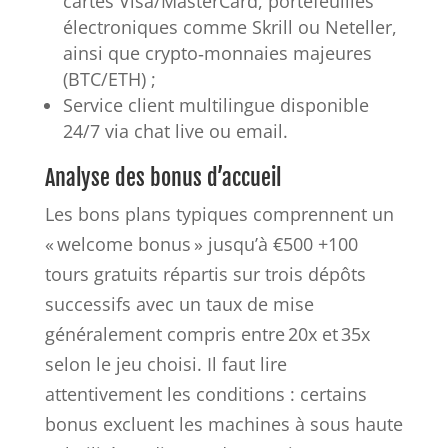
cartes Visa/MasterCard, portefeuilles
électroniques comme Skrill ou Neteller,
ainsi que crypto‑monnaies majeures
(BTC/ETH) ;
Service client multilingue disponible
24/7 via chat live ou email.
Analyse des bonus d’accueil
Les bons plans typiques comprennent un
« welcome bonus » jusqu’à €500 +100
tours gratuits répartis sur trois dépôts
successifs avec un taux de mise
généralement compris entre 20x et 35x
selon le jeu choisi. Il faut lire
attentivement les conditions : certains
bonus excluent les machines à sous haute