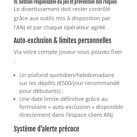
IV. Gestion responsable du jeu et prévention des risques
Le divertissement doit rester contrôlé
grâce aux outils mis à disposition par
l’ANJ et par chaque opérateur agréé.
Auto‑exclusion & limites personnelles
Via votre compte joueur vous pouvez fixer
:
Un plafond quotidien/hebdomadaire
sur les dépôts (€500/jour recommandé
pour débutants) ;
Une date limite définitive grâce au
formulaire « auto‑exclusion » disponible
directement dans l’espace client ANJ.
Système d’alerte précoce