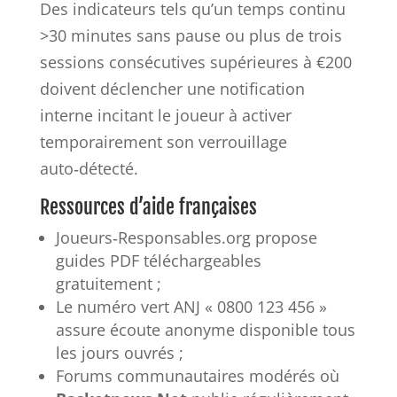
Des indicateurs tels qu’un temps continu
>30 minutes sans pause ou plus de trois
sessions consécutives supérieures à €200
doivent déclencher une notification
interne incitant le joueur à activer
temporairement son verrouillage
auto‑détecté.
Ressources d’aide françaises
Joueurs‑Responsables.org propose
guides PDF téléchargeables
gratuitement ;
Le numéro vert ANJ « 0800 123 456 »
assure écoute anonyme disponible tous
les jours ouvrés ;
Forums communautaires modérés où