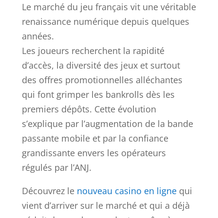
Le marché du jeu français vit une véritable
renaissance numérique depuis quelques
années.
Les joueurs recherchent la rapidité
d’accès, la diversité des jeux et surtout
des offres promotionnelles alléchantes
qui font grimper les bankrolls dès les
premiers dépôts. Cette évolution
s’explique par l’augmentation de la bande
passante mobile et par la confiance
grandissante envers les opérateurs
régulés par l’ANJ.
Découvrez le
nouveau casino en ligne
qui
vient d’arriver sur le marché et qui a déjà