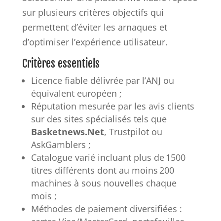
sur plusieurs critères objectifs qui
permettent d’éviter les arnaques et
d’optimiser l’expérience utilisateur.
Critères essentiels
Licence fiable délivrée par l’ANJ ou
équivalent européen ;
Réputation mesurée par les avis clients
sur des sites spécialisés tels que
Basketnews.Net
, Trustpilot ou
AskGamblers ;
Catalogue varié incluant plus de 1500
titres différents dont au moins 200
machines à sous nouvelles chaque
mois ;
Méthodes de paiement diversifiées :