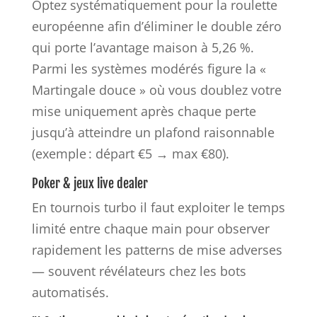
Optez systématiquement pour la roulette
européenne afin d’éliminer le double zéro
qui porte l’avantage maison à 5,26 %.
Parmi les systèmes modérés figure la «
Martingale douce » où vous doublez votre
mise uniquement après chaque perte
jusqu’à atteindre un plafond raisonnable
(exemple : départ €5 → max €80).
Poker & jeux live dealer
En tournois turbo il faut exploiter le temps
limité entre chaque main pour observer
rapidement les patterns de mise adverses
— souvent révélateurs chez les bots
automatisés.