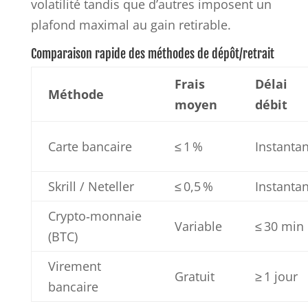
volatilité tandis que d’autres imposent un
plafond maximal au gain retirable.
Comparaison rapide des méthodes de dépôt/retrait
Frais
Délai
Méthode
moyen
débit
Carte bancaire
≤ 1 %
Instanta
Skrill / Neteller
≤ 0,5 %
Instanta
Crypto‑monnaie
Variable
≤ 30 min
(BTC)
Virement
Gratuit
≥ 1 jour
bancaire