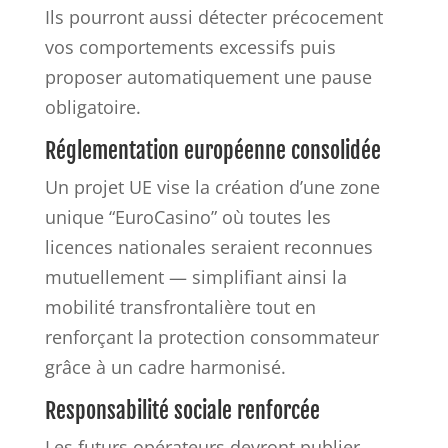
Ils pourront aussi détecter précocement
vos comportements excessifs puis
proposer automatiquement une pause
obligatoire.
Réglementation européenne consolidée
Un projet UE vise la création d’une zone
unique “EuroCasino” où toutes les
licences nationales seraient reconnues
mutuellement — simplifiant ainsi la
mobilité transfrontalière tout en
renforçant la protection consommateur
grâce à un cadre harmonisé.
Responsabilité sociale renforcée
Les futurs opérateurs devront publier