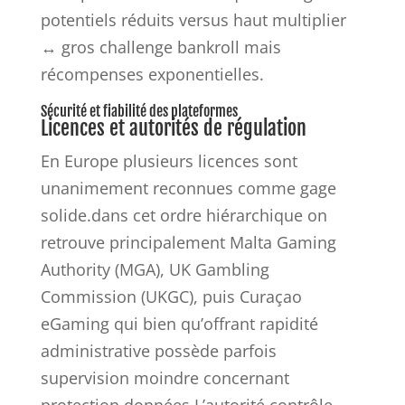
potentiels réduits versus haut multiplier
↔️ gros challenge bankroll mais
récompenses exponentielles.
Sécurité et fiabilité des plateformes
Licences et autorités de régulation
En Europe plusieurs licences sont
unanimement reconnues comme gage
solide.dans cet ordre hiérarchique on
retrouve principalement Malta Gaming
Authority (MGA), UK Gambling
Commission (UKGC), puis Curaçao
eGaming qui bien qu’offrant rapidité
administrative possède parfois
supervision moindre concernant