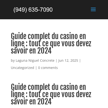
Guide complet du casino en
ligne : tout ce que vous devez
savoir en 2024
by
Laguna Niguel Concrete
|
Jun 12, 2025
|
Uncategorized
|
0 comments
Guide complet du casino en
ligne : tout ce que vous devez
savoir en 2024