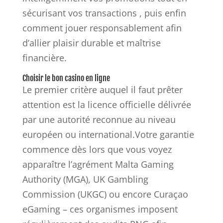
sécurisant vos transactions , puis enfin
comment jouer responsablement afin
d’allier plaisir durable et maîtrise
financière.
Choisir le bon casino en ligne
Le premier critère auquel il faut prêter
attention est la licence officielle délivrée
par une autorité reconnue au niveau
européen ou international.Votre garantie
commence dès lors que vous voyez
apparaître l’agrément Malta Gaming
Authority (MGA), UK Gambling
Commission (UKGC) ou encore Curaçao
eGaming – ces organismes imposent