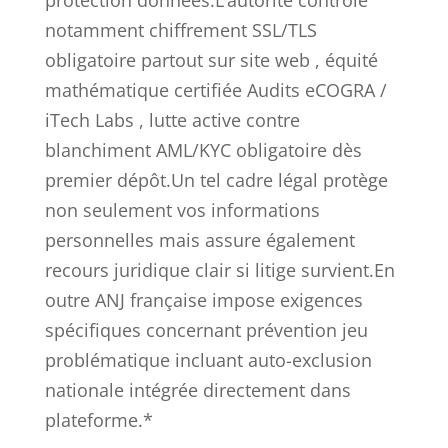
protection données.L’autorité contrôle
notamment chiffrement SSL/TLS
obligatoire partout sur site web , équité
mathématique certifiée Audits eCOGRA /
iTech Labs , lutte active contre
blanchiment AML/KYC obligatoire dès
premier dépôt.Un tel cadre légal protège
non seulement vos informations
personnelles mais assure également
recours juridique clair si litige survient.En
outre ANJ française impose exigences
spécifiques concernant prévention jeu
problématique incluant auto-exclusion
nationale intégrée directement dans
plateforme.*