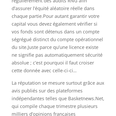
régulièrement des audits RNG afin
d’assurer l’équité aléatoire réelle dans
chaque partie.Pour autant garantir votre
capital vous devez également vérifier si
vos fonds sont détenus dans un compte
ségrégué distinct du compte opérationnel
du site.Juste parce qu’une licence existe
ne signifie pas automatiquement sécurité
absolue ; c’est pourquoi il faut croiser
cette donnée avec celle-ci-ci…
La réputation se mesure surtout grâce aux
avis publiés sur des plateformes
indépendantes telles que Basketnews.Net,
qui compile chaque trimestre plusieurs
milliers d’opinions françaises