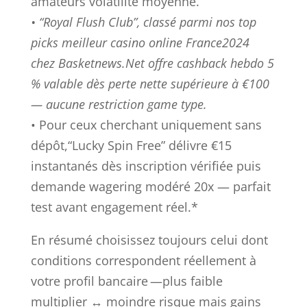
amateurs volatilité moyenne.
• “Royal Flush Club”, classé parmi nos top
picks meilleur casino online France2024
chez Basketnews.Net offre cashback hebdo ‎5
%‎ valable dès perte nette supérieure à €100
— aucune restriction game type.
• Pour ceux cherchant uniquement sans
dépôt,“Lucky Spin Free” délivre €15
instantanés dès inscription vérifiée puis
demande wagering modéré ‎20x‎ — parfait
test avant engagement réel.*
En résumé choisissez toujours celui dont
conditions correspondent réellement à
votre profil bancaire —plus faible
multiplier ↔️ moindre risque mais gains