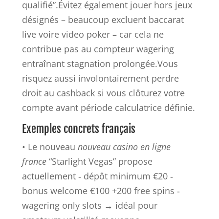
qualifié”.Évitez également jouer hors jeux
désignés – beaucoup excluent baccarat
live voire video poker – car cela ne
contribue pas au compteur wagering
entraînant stagnation prolongée.Vous
risquez aussi involontairement perdre
droit au cashback si vous clôturez votre
compte avant période calculatrice définie.​
Exemples concrets français
• Le nouveau
nouveau casino en ligne
france
“Starlight Vegas” propose
actuellement ‑ dépôt minimum €20 ‑
bonus welcome €100 +200 free spins ‑
wagering only slots → idéal pour