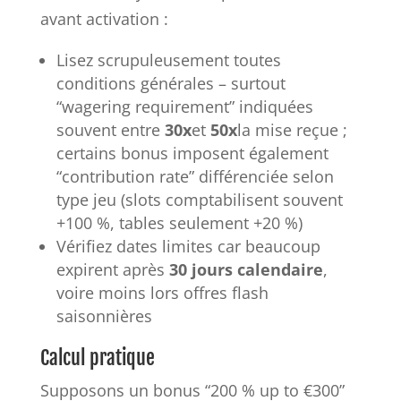
avant activation :
Lisez scrupuleusement toutes
conditions générales – surtout
“wagering requirement” indiquées
souvent entre
30x
et
50x
la mise reçue ;
certains bonus imposent également
“contribution rate” différenciée selon
type jeu (slots comptabilisent souvent
+100 %, tables seulement +20 %)
Vérifiez dates limites car beaucoup
expirent après
30 jours calendaire
,
voire moins lors offres flash
saisonnières
Calcul pratique
Supposons un bonus “200 % up to €300”