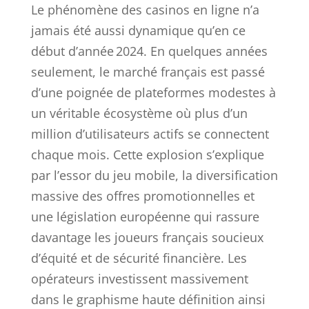
Le phénomène des casinos en ligne n’a
jamais été aussi dynamique qu’en ce
début d’année 2024. En quelques années
seulement, le marché français est passé
d’une poignée de plateformes modestes à
un véritable écosystème où plus d’un
million d’utilisateurs actifs se connectent
chaque mois. Cette explosion s’explique
par l’essor du jeu mobile, la diversification
massive des offres promotionnelles et
une législation européenne qui rassure
davantage les joueurs français soucieux
d’équité et de sécurité financière. Les
opérateurs investissent massivement
dans le graphisme haute définition ainsi