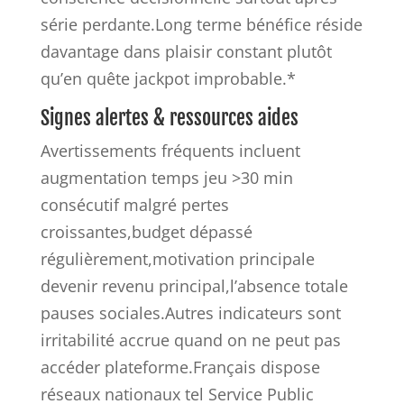
série perdante.Long terme bénéfice réside
davantage dans plaisir constant plutôt
qu’en quête jackpot improbable.*
Signes alertes & ressources aides
Avertissements fréquents incluent
augmentation temps jeu >30 min
consécutif malgré pertes
croissantes,budget dépassé
régulièrement,motivation principale
devenir revenu principal,l’absence totale
pauses sociales.Autres indicateurs sont
irritabilité accrue quand on ne peut pas
accéder plateforme.Français dispose
réseaux nationaux tel Service Public