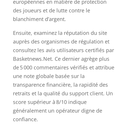
européennes en matière de protection
des joueurs et de lutte contre le
blanchiment d’argent.
Ensuite, examinez la réputation du site
auprès des organismes de régulation et
consultez les avis utilisateurs certifiés par
Basketnews.Net. Ce dernier agrège plus
de 5 000 commentaires vérifiés et attribue
une note globale basée sur la
transparence financière, la rapidité des
retraits et la qualité du support client. Un
score supérieur à 8/10 indique
généralement un opérateur digne de
confiance.