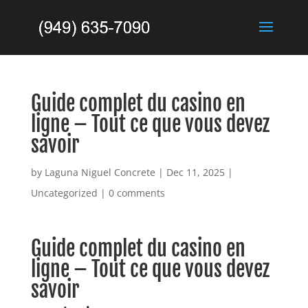
Guide complet du casino en
ligne – Tout ce que vous devez
savoir
by
Laguna Niguel Concrete
|
Dec 11, 2025
|
Uncategorized
|
0 comments
Guide complet du casino en
ligne – Tout ce que vous devez
savoir