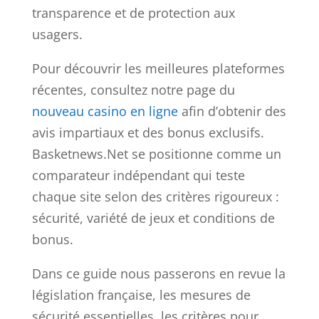
transparence et de protection aux
usagers.
Pour découvrir les meilleures plateformes
récentes, consultez notre page du
nouveau casino en ligne
afin d’obtenir des
avis impartiaux et des bonus exclusifs.
Basketnews.Net se positionne comme un
comparateur indépendant qui teste
chaque site selon des critères rigoureux :
sécurité, variété de jeux et conditions de
bonus.
Dans ce guide nous passerons en revue la
législation française, les mesures de
sécurité essentielles, les critères pour