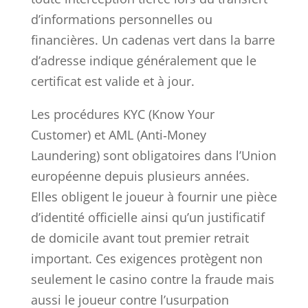
d’informations personnelles ou
financières. Un cadenas vert dans la barre
d’adresse indique généralement que le
certificat est valide et à jour.
Les procédures KYC (Know Your
Customer) et AML (Anti‑Money
Laundering) sont obligatoires dans l’Union
européenne depuis plusieurs années.
Elles obligent le joueur à fournir une pièce
d’identité officielle ainsi qu’un justificatif
de domicile avant tout premier retrait
important. Ces exigences protègent non
seulement le casino contre la fraude mais
aussi le joueur contre l’usurpation