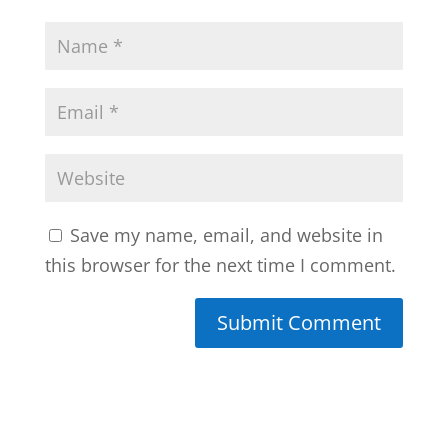
Save my name, email, and website in
this browser for the next time I comment.