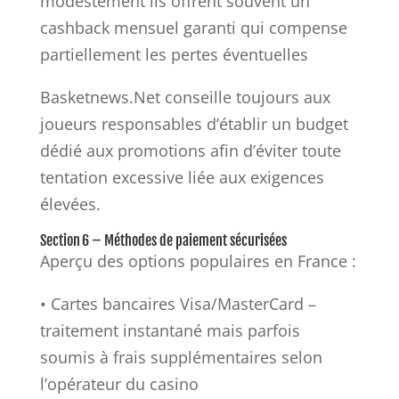
modestement ils offrent souvent un
cashback mensuel garanti qui compense
partiellement les pertes éventuelles
Basketnews.Net conseille toujours aux
joueurs responsables d’établir un budget
dédié aux promotions afin d’éviter toute
tentation excessive liée aux exigences
élevées.
Section 6 – Méthodes de paiement sécurisées
Aperçu des options populaires en France :
• Cartes bancaires Visa/MasterCard –
traitement instantané mais parfois
soumis à frais supplémentaires selon
l’opérateur du casino