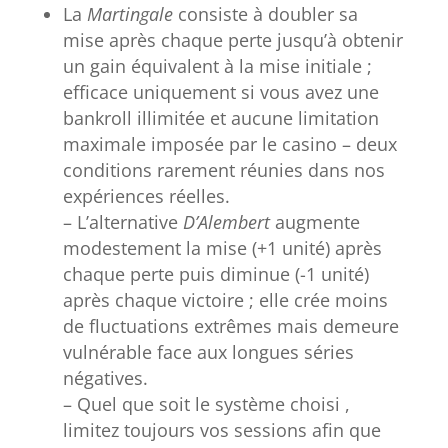
La
Martingale
consiste à doubler sa
mise après chaque perte jusqu’à obtenir
un gain équivalent à la mise initiale ;
efficace uniquement si vous avez une
bankroll illimitée et aucune limitation
maximale imposée par le casino – deux
conditions rarement réunies dans nos
expériences réelles.
– L’alternative
D’Alembert
augmente
modestement la mise (+1 unité) après
chaque perte puis diminue (-1 unité)
après chaque victoire ; elle crée moins
de fluctuations extrêmes mais demeure
vulnérable face aux longues séries
négatives.
– Quel que soit le système choisi ,
limitez toujours vos sessions afin que