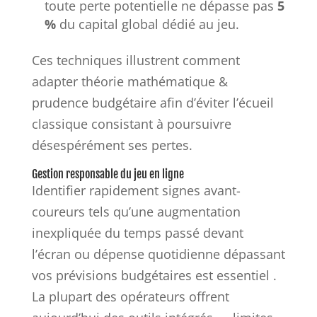
toute perte potentielle ne dépasse pas
5
%
du capital global dédié au jeu.
Ces techniques illustrent comment
adapter théorie mathématique &
prudence budgétaire afin d’éviter l’écueil
classique consistant à poursuivre
désespérément ses pertes.
Gestion responsable du jeu en ligne
Identifier rapidement signes avant-
coureurs tels qu’une augmentation
inexpliquée du temps passé devant
l’écran ou dépense quotidienne dépassant
vos prévisions budgétaires est essentiel .
La plupart des opérateurs offrent