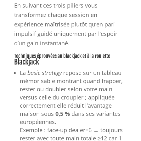
En suivant ces trois piliers vous
transformez chaque session en
expérience maîtrisée plutôt qu’en pari
impulsif guidé uniquement par l’espoir
d’un gain instantané.
Techniques éprouvées au blackjack et à la roulette
Blackjack
La
basic strategy
repose sur un tableau
mémorisable montrant quand frapper,
rester ou doubler selon votre main
versus celle du croupier ; appliquée
correctement elle réduit l’avantage
maison sous
0,5 %
dans ses variantes
européennes.
Exemple : face-up dealer=6 → toujours
rester avec toute main totale ≥12 car il