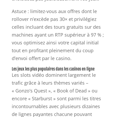
Astuce : limitez-vous aux offres dont le
rollover n’excède pas 30× et privilégiez
celles incluant des tours gratuits sur des
machines ayant un RTP supérieur à 97 % ;
vous optimisez ainsi votre capital initial
tout en profitant pleinement du coup
d’envoi offert par le casino.
Les jeux les plus populaires dans les casinos en ligne
Les slots vidéo dominent largement le
trafic grâce à leurs thèmes variés –
« Gonzo’s Quest », « Book of Dead » ou
encore « Starburst » sont parmi les titres
incontournables avec plusieurs dizaines
de lignes payantes chacune pouvant