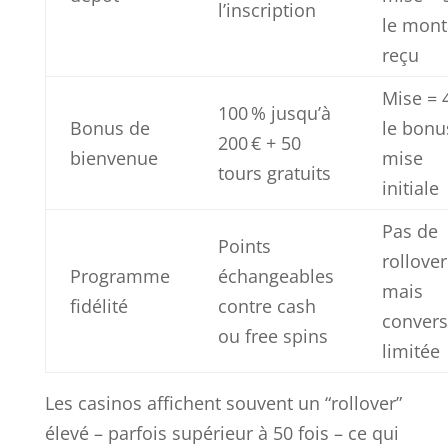
l’inscription
le mont
reçu
Mise = 
100 % jusqu’à
Bonus de
le bonu
200 € + 50
bienvenue
mise
tours gratuits
initiale
Pas de
Points
rollover
Programme
échangeables
mais
fidélité
contre cash
convers
ou free spins
limitée
Les casinos affichent souvent un “rollover”
élevé – parfois supérieur à 50 fois – ce qui