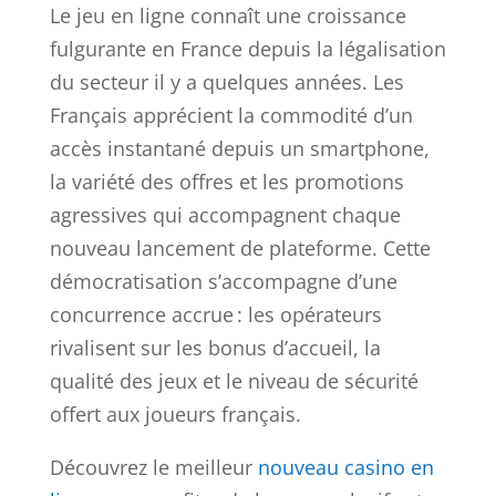
Le jeu en ligne connaît une croissance
fulgurante en France depuis la légalisation
du secteur il y a quelques années. Les
Français apprécient la commodité d’un
accès instantané depuis un smartphone,
la variété des offres et les promotions
agressives qui accompagnent chaque
nouveau lancement de plateforme. Cette
démocratisation s’accompagne d’une
concurrence accrue : les opérateurs
rivalisent sur les bonus d’accueil, la
qualité des jeux et le niveau de sécurité
offert aux joueurs français.
Découvrez le meilleur
nouveau casino en