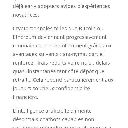
déjà early adopters avides d’expériences
novatrices.
Cryptomonnaies telles que Bitcoin ou
Ethereum deviennent progressivement
monnaie courante notamment grâce aux
avantages suivants : anonymat partiel
renforcé , frais réduits voire nuls , délais
quasi‑instantanés tant côté dépôt que
retrait… Cela répond particulièrement aux
joueurs soucieux confidentialité
financière.
L’intelligence artificielle alimente
désormais chatbots capables non
seulement répondre immédiatement aux