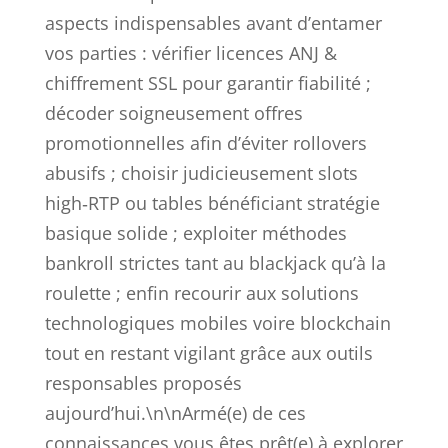
aspects indispensables avant d’entamer
vos parties : vérifier licences ANJ &
chiffrement SSL pour garantir fiabilité ;
décoder soigneusement offres
promotionnelles afin d’éviter rollovers
abusifs ; choisir judicieusement slots
high‑RTP ou tables bénéficiant stratégie
basique solide ; exploiter méthodes
bankroll strictes tant au blackjack qu’à la
roulette ; enfin recourir aux solutions
technologiques mobiles voire blockchain
tout en restant vigilant grâce aux outils
responsables proposés
aujourd’hui.\n\nArmé(e) de ces
connaissances vous êtes prêt(e) à explorer