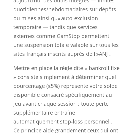
aujourd’hui des outils intégrés — limites
quotidiennes/hebdomadaires sur dépôts
ou mises ainsi qu« auto‑exclusion
temporaire — tandis que services
externes comme GamStop permettent
une suspension totale valable sur tous les
sites français inscrits auprès dell »ANJ .
Mettre en place la règle dite « bankroll fixe
» consiste simplement à déterminer quel
pourcentage (≤5%) représente votre solde
disponible consacré spécifiquement au
jeu avant chaque session ; toute perte
supplémentaire entraîne
automatiquement stop‑loss personnel .
Ce principe aide grandement ceux qui ont