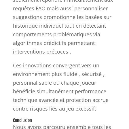
requêtes FAQ mais aussi personnaliser
suggestions promotionnelles basées sur
historique individuel tout en détectant
comportements problématiques via
algorithmes prédictifs permettant
interventions précoces .
Ces innovations convergent vers un
environnement plus fluide , sécurisé ,
personnalisable où chaque joueur
bénéficie simultanément performance
technique avancée et protection accrue
contre risques liés au jeu excessif.
Conclusion
Nous avons parcouru ensemble tous les