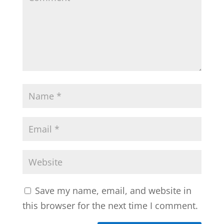
Save my name, email, and website in
this browser for the next time I comment.