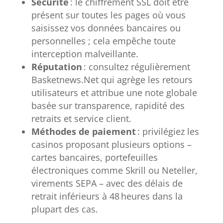
Sécurité
: le chiffrement SSL doit être
présent sur toutes les pages où vous
saisissez vos données bancaires ou
personnelles ; cela empêche toute
interception malveillante.
Réputation
: consultez régulièrement
Basketnews.Net qui agrège les retours
utilisateurs et attribue une note globale
basée sur transparence, rapidité des
retraits et service client.
Méthodes de paiement
: privilégiez les
casinos proposant plusieurs options –
cartes bancaires, portefeuilles
électroniques comme Skrill ou Neteller,
virements SEPA – avec des délais de
retrait inférieurs à 48 heures dans la
plupart des cas.