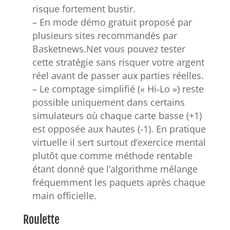
risque fortement bustir.
– En mode démo gratuit proposé par
plusieurs sites recommandés par
Basketnews.Net vous pouvez tester
cette stratégie sans risquer votre argent
réel avant de passer aux parties réelles.
– Le comptage simplifié (« Hi‑Lo ») reste
possible uniquement dans certains
simulateurs où chaque carte basse (+1)
est opposée aux hautes (-1). En pratique
virtuelle il sert surtout d’exercice mental
plutôt que comme méthode rentable
étant donné que l’algorithme mélange
fréquemment les paquets après chaque
main officielle.
Roulette