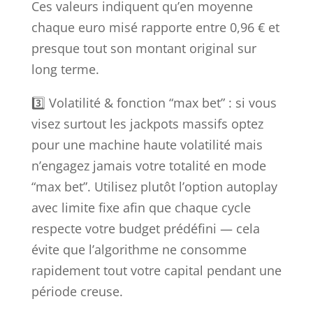
Ces valeurs indiquent qu’en moyenne
chaque euro misé rapporte entre 0,96 € et
presque tout son montant original sur
long terme.
3️⃣ Volatilité & fonction “max bet” : si vous
visez surtout les jackpots massifs optez
pour une machine haute volatilité mais
n’engagez jamais votre totalité en mode
“max bet”. Utilisez plutôt l’option autoplay
avec limite fixe afin que chaque cycle
respecte votre budget prédéfini — cela
évite que l’algorithme ne consomme
rapidement tout votre capital pendant une
période creuse.