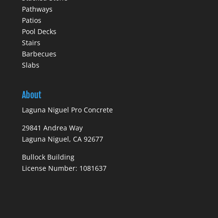
Pathways
Patios
Pool Decks
Stairs
Barbecues
Slabs
About
Laguna Niguel Pro Concrete
29841 Andrea Way
Laguna Niguel, CA 92677
Bullock Building
License Number: 1081637