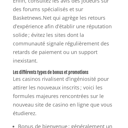
Enfin, consultez les avis des joueurs sur
des forums spécialisés et sur
Basketnews.Net qui agrège les retours
d’expérience afin d’établir une réputation
solide ; évitez les sites dont la
communauté signale régulièrement des
retards de paiement ou un support
inexistant.
Les différents types de bonus et promotions
Les casinos rivalisent d’ingéniosité pour
attirer les nouveaux inscrits ; voici les
formules majeures rencontrées sur le
nouveau site de casino en ligne que vous
étudierez.
Bonus de bienvenue : généralement un