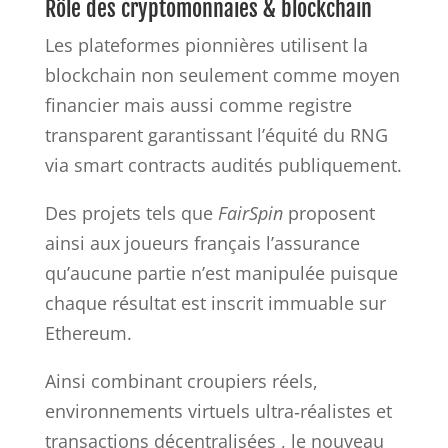
Rôle des cryptomonnaies & blockchain
Les plateformes pionnières utilisent la
blockchain non seulement comme moyen
financier mais aussi comme registre
transparent garantissant l’équité du RNG
via smart contracts audités publiquement.
Des projets tels que
FairSpin
proposent
ainsi aux joueurs français l’assurance
qu’aucune partie n’est manipulée puisque
chaque résultat est inscrit immuable sur
Ethereum.
Ainsi combinant croupiers réels,
environnements virtuels ultra‑réalistes et
transactions décentralisées , le nouveau