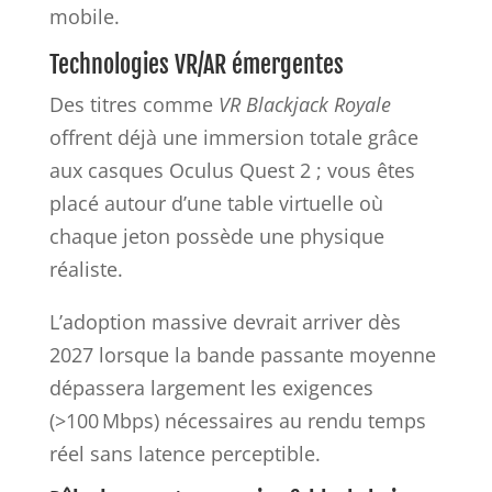
mobile.
Technologies VR/AR émergentes
Des titres comme
VR Blackjack Royale
offrent déjà une immersion totale grâce
aux casques Oculus Quest 2 ; vous êtes
placé autour d’une table virtuelle où
chaque jeton possède une physique
réaliste.
L’adoption massive devrait arriver dès
2027 lorsque la bande passante moyenne
dépassera largement les exigences
(>100 Mbps) nécessaires au rendu temps
réel sans latence perceptible.