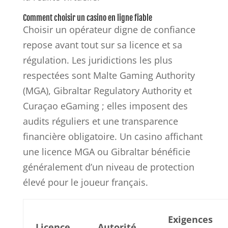
Comment choisir un casino en ligne fiable
Choisir un opérateur digne de confiance
repose avant tout sur sa licence et sa
régulation. Les juridictions les plus
respectées sont Malte Gaming Authority
(MGA), Gibraltar Regulatory Authority et
Curaçao eGaming ; elles imposent des
audits réguliers et une transparence
financière obligatoire. Un casino affichant
une licence MGA ou Gibraltar bénéficie
généralement d’un niveau de protection
élevé pour le joueur français.
Exigences
Licence
Autorité