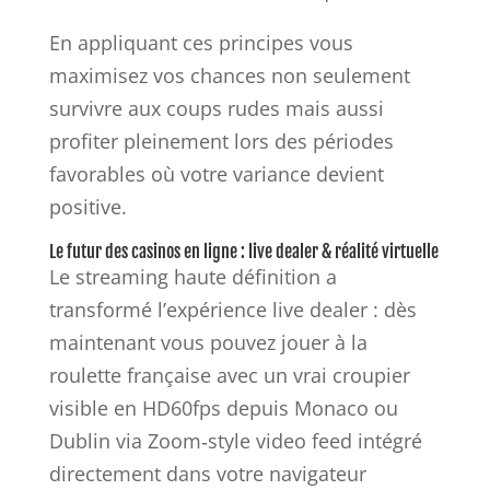
En appliquant ces principes vous
maximisez vos chances non seulement
survivre aux coups rudes mais aussi
profiter pleinement lors des périodes
favorables où votre variance devient
positive.
Le futur des casinos en ligne : live dealer & réalité virtuelle
Le streaming haute définition a
transformé l’expérience live dealer : dès
maintenant vous pouvez jouer à la
roulette française avec un vrai croupier
visible en HD60fps depuis Monaco ou
Dublin via Zoom‑style video feed intégré
directement dans votre navigateur