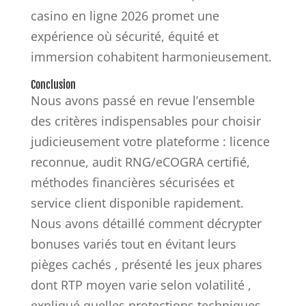
casino en ligne 2026 promet une
expérience où sécurité, équité et
immersion cohabitent harmonieusement.
Conclusion
Nous avons passé en revue l’ensemble
des critères indispensables pour choisir
judicieusement votre plateforme : licence
reconnue, audit RNG/eCOGRA certifié,
méthodes financières sécurisées et
service client disponible rapidement.
Nous avons détaillé comment décrypter
bonuses variés tout en évitant leurs
pièges cachés , présenté les jeux phares
dont RTP moyen varie selon volatilité ,
expliqué quelles protections techniques