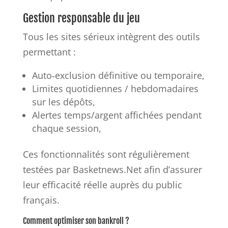
Gestion responsable du jeu
Tous les sites sérieux intègrent des outils
permettant :
Auto‑exclusion définitive ou temporaire,
Limites quotidiennes / hebdomadaires
sur les dépôts,
Alertes temps/argent affichées pendant
chaque session,
Ces fonctionnalités sont régulièrement
testées par Basketnews.Net afin d’assurer
leur efficacité réelle auprès du public
français.
Comment optimiser son bankroll ?