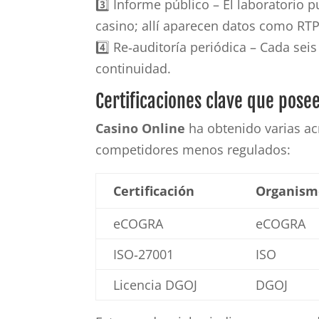
3️⃣ Informe público – El laboratorio p
casino; allí aparecen datos como RTP
4️⃣ Re‑auditoría periódica – Cada se
continuidad.
Certificaciones clave que posee
Casino Online
ha obtenido varias ac
competidores menos regulados:
Certificación
Organism
eCOGRA
eCOGRA
ISO‑27001
ISO
Licencia DGOJ
DGOJ