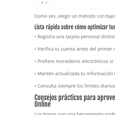
+ ✅
Como ves, elegir un método con bajo 
Lista rápida sobre cómo optimizar tu
• Registra una tarjeta personal distint
• Verifica tu cuenta antes del primer r
• Prefiere monederos electrónicos si
• Mantén actualizada tu información 
• Consulta siempre los límites diario
Consejos prácticos para aprov
Online
Los bonos son una herramienta poder