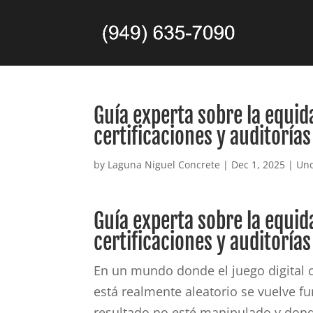
Guía experta sobre la equid
certificaciones y auditoría
by
Laguna Niguel Concrete
|
Dec 1, 2025
|
Unc
Guía experta sobre la equid
certificaciones y auditoría
En un mundo donde el juego digital 
está realmente aleatorio se vuelve 
resultado no esté manipulado y donde