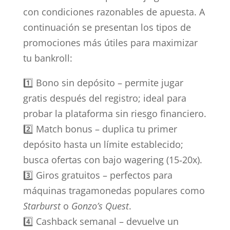
con condiciones razonables de apuesta. A
continuación se presentan los tipos de
promociones más útiles para maximizar
tu bankroll:
1️⃣ Bono sin depósito – permite jugar
gratis después del registro; ideal para
probar la plataforma sin riesgo financiero.
2️⃣ Match bonus – duplica tu primer
depósito hasta un límite establecido;
busca ofertas con bajo wagering (15‑20x).
3️⃣ Giros gratuitos – perfectos para
máquinas tragamonedas populares como
Starburst
o
Gonzo’s Quest
.
4️⃣ Cashback semanal – devuelve un