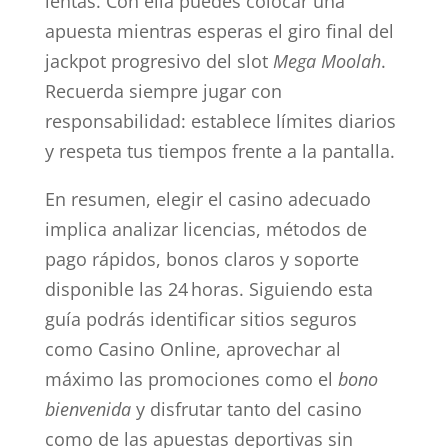
lentas. Con ella puedes colocar una
apuesta mientras esperas el giro final del
jackpot progresivo del slot
Mega Moolah
.
Recuerda siempre jugar con
responsabilidad: establece límites diarios
y respeta tus tiempos frente a la pantalla.
En resumen, elegir el casino adecuado
implica analizar licencias, métodos de
pago rápidos, bonos claros y soporte
disponible las 24 horas. Siguiendo esta
guía podrás identificar sitios seguros
como Casino Online, aprovechar al
máximo las promociones como el
bono
bienvenida
y disfrutar tanto del casino
como de las apuestas deportivas sin