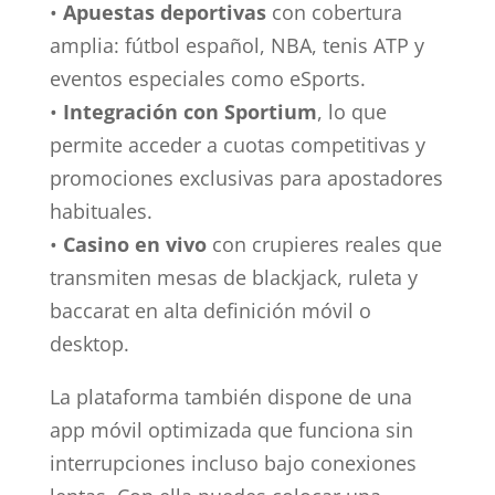
•
Apuestas deportivas
con cobertura
amplia: fútbol español, NBA, tenis ATP y
eventos especiales como eSports.
•
Integración con Sportium
, lo que
permite acceder a cuotas competitivas y
promociones exclusivas para apostadores
habituales.
•
Casino en vivo
con crupieres reales que
transmiten mesas de blackjack, ruleta y
baccarat en alta definición móvil o
desktop.
La plataforma también dispone de una
app móvil optimizada que funciona sin
interrupciones incluso bajo conexiones