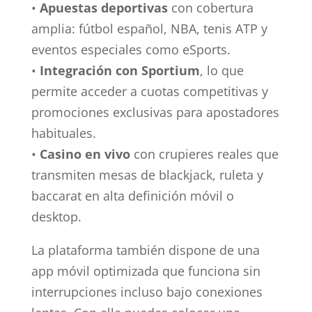
•
Apuestas deportivas
con cobertura
amplia: fútbol español, NBA, tenis ATP y
eventos especiales como eSports.
•
Integración con Sportium
, lo que
permite acceder a cuotas competitivas y
promociones exclusivas para apostadores
habituales.
•
Casino en vivo
con crupieres reales que
transmiten mesas de blackjack, ruleta y
baccarat en alta definición móvil o
desktop.
La plataforma también dispone de una
app móvil optimizada que funciona sin
interrupciones incluso bajo conexiones