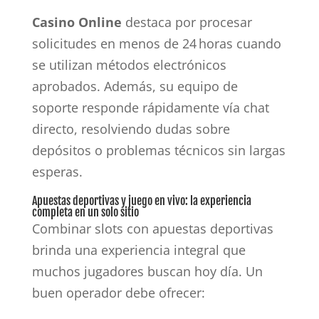
Casino Online
destaca por procesar
solicitudes en menos de 24 horas cuando
se utilizan métodos electrónicos
aprobados. Además, su equipo de
soporte responde rápidamente vía chat
directo, resolviendo dudas sobre
depósitos o problemas técnicos sin largas
esperas.
Apuestas deportivas y juego en vivo: la experiencia
completa en un solo sitio
Combinar slots con apuestas deportivas
brinda una experiencia integral que
muchos jugadores buscan hoy día. Un
buen operador debe ofrecer: