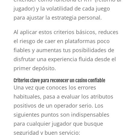
jugador) y la volatilidad de cada juego
para ajustar la estrategia personal.
Al aplicar estos criterios básicos, reduces
el riesgo de caer en plataformas poco
fiables y aumentas tus posibilidades de
disfrutar una experiencia fluida desde el
primer depósito.
Criterios clave para reconocer un casino confiable
Una vez que conoces los errores
habituales, pasa a evaluar los atributos
positivos de un operador serio. Los
siguientes puntos son indispensables
para cualquier jugador que busque
seguridad y buen servicio: