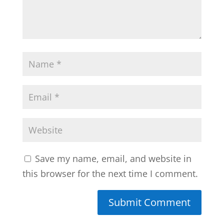
Save my name, email, and website in
this browser for the next time I comment.