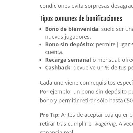
condiciones evita sorpresas desagrada
Tipos comunes de bonificaciones
Bono de bienvenida
: suele ser un
nuevos jugadores.
Bono sin depósito
: permite jugar 
cuenta.
Recarga semanal
o mensual: ofrec
Cashback
: devuelve un % de tus 
Cada uno viene con requisitos específ
Por ejemplo, un bono sin depósito pu
bono y permitir retirar sólo hasta €5
Pro Tip:
Antes de aceptar cualquier 
retirar tras cumplir el
wagering
. A ve
ganancia real.