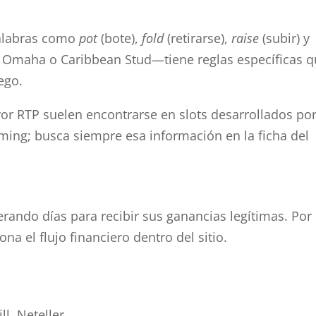
palabras como
pot
(bote),
fold
(retirarse),
raise
(subir) y
 Omaha o Caribbean Stud—tiene reglas específicas 
ego.
r RTP suelen encontrarse en slots desarrollados po
ng; busca siempre esa información en la ficha del
ando días para recibir sus ganancias legítimas. Por
a el flujo financiero dentro del sitio.
ll, Neteller