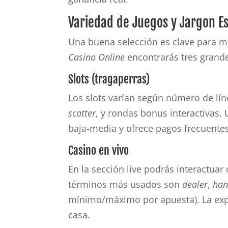
Variedad de Juegos y Jargon Es
Una buena selección es clave para m
Casino Online
encontrarás tres grande
Slots (tragaperras)
Los slots varían según número de l
scatter
, y rondas bonus interactivas. 
baja‑media y ofrece pagos frecuentes
Casino en vivo
En la sección live podrás interactua
términos más usados son
dealer
,
han
mínimo/máximo por apuesta). La exper
casa.