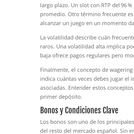
largo plazo. Un slot con RTP del 96 
promedio. Otro término frecuente es
alcanzar un juego en un momento d
La volatilidad describe cuán frecuen
raros. Una volatilidad alta implica 
baja ofrece pagos regulares pero mo
Finalmente, el concepto de wagering 
indica cuántas veces debes jugar el 
asociadas. Entender estos conceptos
primer depósito.
Bonos y Condiciones Clave
Los bonos son uno de los principales
del resto del mercado español. Sin 