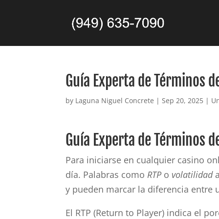
Guía Experta de Términos d
by
Laguna Niguel Concrete
|
Sep 20, 2025
|
Un
Guía Experta de Términos d
Para iniciarse en cualquier casino o
día. Palabras como
RTP
o
volatilidad
a
y pueden marcar la diferencia entre 
El RTP (Return to Player) indica el p