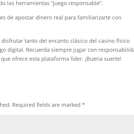
ndo las herramientas “juego responsable”.
tes de apostar dinero real para familiarizarte con
isfrutar tanto del encanto clásico del casino físico
 digital.​ Recuerda siempre jugar con responsabilid
 que ofrece esta plataforma líder.​ ¡Buena suerte!
shed.
Required fields are marked
*