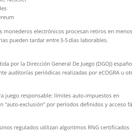
les
hereum
os monederos electrónicos procesan retiros en meno
rias pueden tardar entre 3‑5 días laborables.
tida por la Dirección General De Juego (DGOJ) españo
nte auditorías periódicas realizadas por eCOGRA u ot
a juego responsable: límites auto‑impuestos en
n “auto‑exclusión” por períodos definidos y acceso fá
sinos regulados utilizan algoritmos RNG certificados