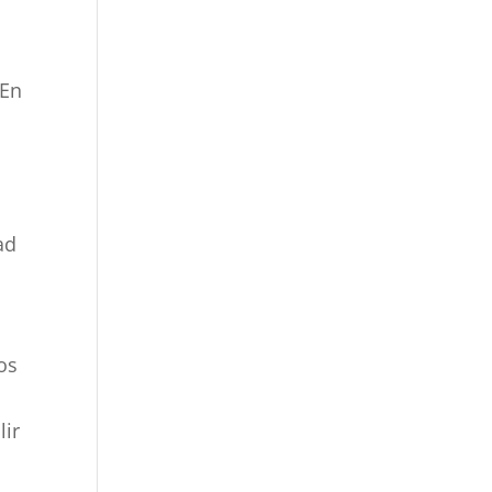
 En
ad
os
lir