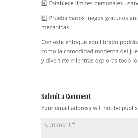
4️⃣ Establece límites personales usa
5️⃣ Prueba varios juegos gratuitos an
mecánicas.
Con este enfoque equilibrado podrás d
como la comodidad moderna del juego
y divertirte mientras exploras todo lo
Submit a Comment
Your email address will not be publi