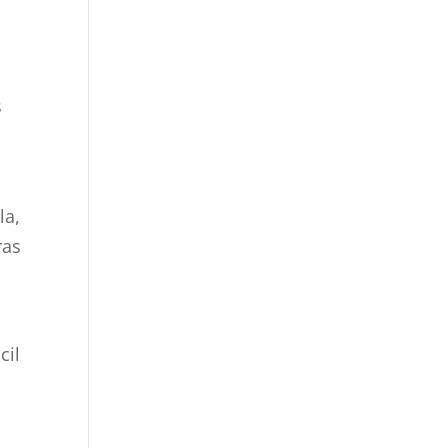
s
la,
ras
cil