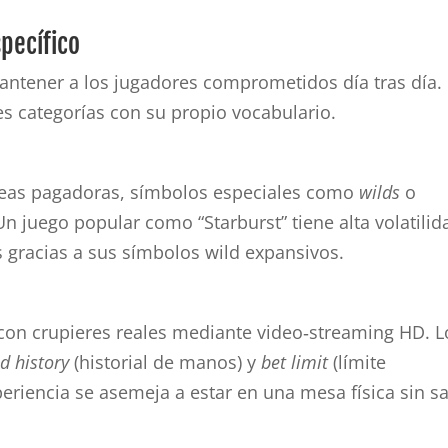
pecífico
antener a los jugadores comprometidos día tras día.
s categorías con su propio vocabulario.
íneas pagadoras, símbolos especiales como
wilds
o
Un juego popular como “Starburst” tiene alta volatilid
 gracias a sus símbolos wild expansivos.
r con crupieres reales mediante video‑streaming HD. L
d history
(historial de manos) y
bet limit
(límite
iencia se asemeja a estar en una mesa física sin sa