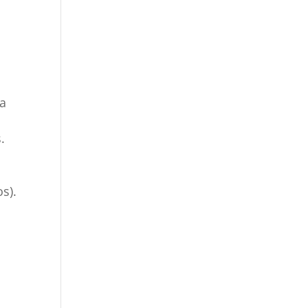
na
.
s).