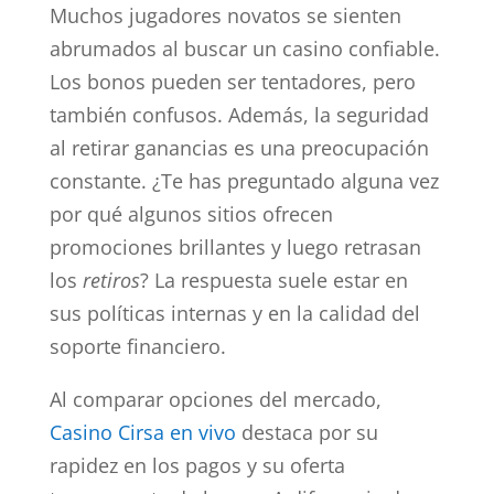
Muchos jugadores novatos se sienten
abrumados al buscar un casino confiable.
Los bonos pueden ser tentadores, pero
también confusos. Además, la seguridad
al retirar ganancias es una preocupación
constante. ¿Te has preguntado alguna vez
por qué algunos sitios ofrecen
promociones brillantes y luego retrasan
los
retiros
? La respuesta suele estar en
sus políticas internas y en la calidad del
soporte financiero.
Al comparar opciones del mercado,
Casino Cirsa en vivo
destaca por su
rapidez en los pagos y su oferta