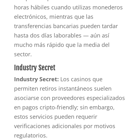
horas hábiles cuando utilizas monederos
electrónicos, mientras que las
transferencias bancarias pueden tardar
hasta dos días laborables — aún así
mucho más rápido que la media del
sector.
Industry Secret
Industry Secret:
Los casinos que
permiten retiros instantáneos suelen
asociarse con proveedores especializados
en pagos cripto‑friendly; sin embargo,
estos servicios pueden requerir
verificaciones adicionales por motivos
regulatorios.