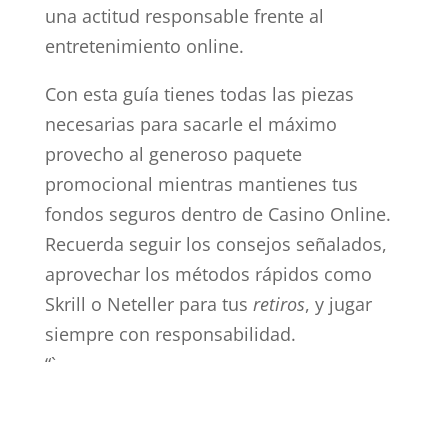
una actitud responsable frente al
entretenimiento online.
Con esta guía tienes todas las piezas
necesarias para sacarle el máximo
provecho al generoso paquete
promocional mientras mantienes tus
fondos seguros dentro de Casino Online.
Recuerda seguir los consejos señalados,
aprovechar los métodos rápidos como
Skrill o Neteller para tus
retiros
, y jugar
siempre con responsabilidad.
“`