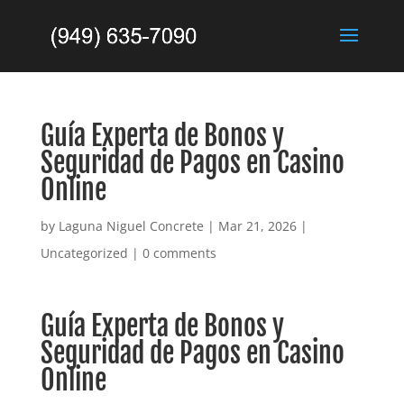
Guía Experta de Bonos y
Seguridad de Pagos en Casino
Online
by
Laguna Niguel Concrete
|
Mar 21, 2026
|
Uncategorized
|
0 comments
Guía Experta de Bonos y
Seguridad de Pagos en Casino
Online