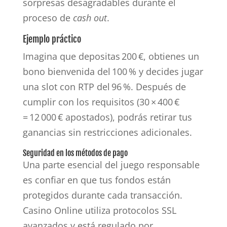
sorpresas desagradables durante el
proceso de
cash out
.
Ejemplo práctico
Imagina que depositas 200 €, obtienes un
bono bienvenida del 100 % y decides jugar
una slot con RTP del 96 %. Después de
cumplir con los requisitos (30 × 400 €
= 12 000 € apostados), podrás retirar tus
ganancias sin restricciones adicionales.
Seguridad en los métodos de pago
Una parte esencial del juego responsable
es confiar en que tus fondos están
protegidos durante cada transacción.
Casino Online utiliza protocolos SSL
avanzados y está regulado por