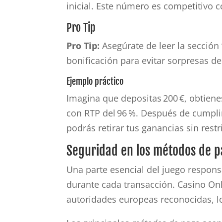
inicial. Este número es competitivo
Pro Tip
Pro Tip:
Asegúrate de leer la sección
bonificación para evitar sorpresas 
Ejemplo práctico
Imagina que depositas 200 €, obtiene
con RTP del 96 %. Después de cumplir 
podrás retirar tus ganancias sin restr
Seguridad en los métodos de 
Una parte esencial del juego respons
durante cada transacción. Casino Onl
autoridades europeas reconocidas, lo 