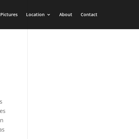
Pictures
Location
About
Contact
s
 es
en
as