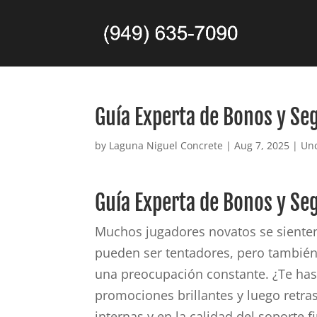
Guía Experta de Bonos y Se
by
Laguna Niguel Concrete
|
Aug 7, 2025
|
Unc
Guía Experta de Bonos y Se
Muchos jugadores novatos se sienten
pueden ser tentadores, pero también 
una preocupación constante. ¿Te has
promociones brillantes y luego retra
internas y en la calidad del soporte f