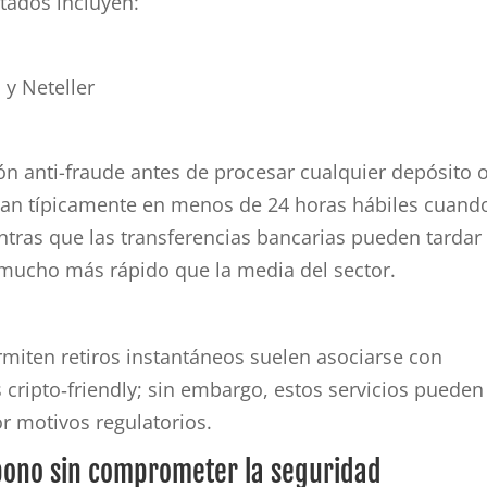
tados incluyen:
 y Neteller
n anti-fraude antes de procesar cualquier depósito 
an típicamente en menos de 24 horas hábiles cuand
ntras que las transferencias bancarias pueden tardar
 mucho más rápido que la media del sector.
miten retiros instantáneos suelen asociarse con
cripto‑friendly; sin embargo, estos servicios pueden
or motivos regulatorios.
 bono sin comprometer la seguridad