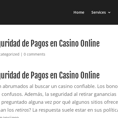
Home
Services
guridad de Pagos en Casino Online
ategorized
|
0 comments
guridad de Pagos en Casino Online
 abrumados al buscar un casino confiable. Los bono
confusos. Además, la seguridad al retirar ganancias
 preguntado alguna vez por qué algunos sitios ofrec
san los
retiros
? La respuesta suele estar en sus polític
inanciero.