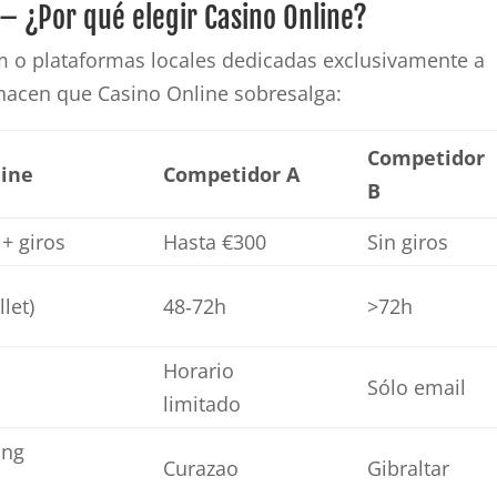
– ¿Por qué elegir Casino Online?
um o plataformas locales dedicadas exclusivamente a
 hacen que Casino Online sobresalga:
Competidor
line
Competidor A
B
+ giros
Hasta €300
Sin giros
let)
48‑72h
>72h
Horario
Sólo email
limitado
ing
Curazao
Gibraltar