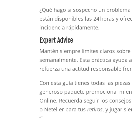
¿Qué hago si sospecho un problema c
están disponibles las 24 horas y ofre
incidencia rápidamente.
Expert Advice
Mantén siempre límites claros sobre 
semanalmente. Esta práctica ayuda a d
refuerza una actitud responsable fren
Con esta guía tienes todas las pieza
generoso paquete promocional mient
Online. Recuerda seguir los consejo
o Neteller para tus
retiros
, y jugar s
“`