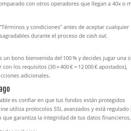
 comparado con otros operadores que llegan a 40x o 
 “Términos y condiciones” antes de aceptar cualquier
desagradables durante el proceso de
cash out
.
s un bono bienvenida del 100 % y decides jugar una s
con los requisitos (30 × 400 € = 12 000 € apostados),
icciones adicionales.
pago
able es confiar en que tus fondos están protegidos
ine utiliza protocolos SSL avanzados y está regulado
que garantiza la integridad de tus datos financieros