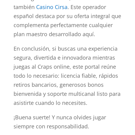
también
Casino Cirsa
. Este operador
español destaca por su oferta integral que
complementa perfectamente cualquier
plan maestro desarrollado aquí.
En conclusión, si buscas una experiencia
segura, divertida e innovadora mientras
juegas al Craps online, este portal reúne
todo lo necesario: licencia fiable, rápidos
retiros bancarios, generosos bonos
bienvenida y soporte multicanal listo para
asistirte cuando lo necesites.
¡Buena suerte! Y nunca olvides jugar
siempre con responsabilidad.