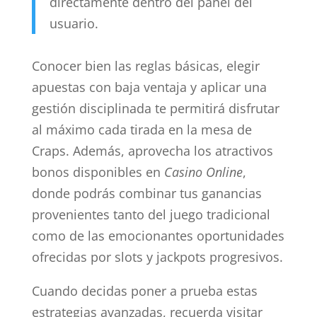
directamente dentro del panel del
usuario.
Conocer bien las reglas básicas, elegir
apuestas con baja ventaja y aplicar una
gestión disciplinada te permitirá disfrutar
al máximo cada tirada en la mesa de
Craps. Además, aprovecha los atractivos
bonos disponibles en
Casino Online
,
donde podrás combinar tus ganancias
provenientes tanto del juego tradicional
como de las emocionantes oportunidades
ofrecidas por slots y jackpots progresivos.
Cuando decidas poner a prueba estas
estrategias avanzadas, recuerda visitar