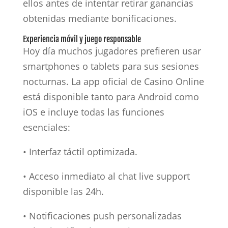
ellos antes de intentar retirar ganancias
obtenidas mediante bonificaciones.
Experiencia móvil y juego responsable
Hoy día muchos jugadores prefieren usar
smartphones o tablets para sus sesiones
nocturnas. La app oficial de Casino Online
está disponible tanto para Android como
iOS e incluye todas las funciones
esenciales:
• Interfaz táctil optimizada.
• Acceso inmediato al chat live support
disponible las 24h.
• Notificaciones push personalizadas