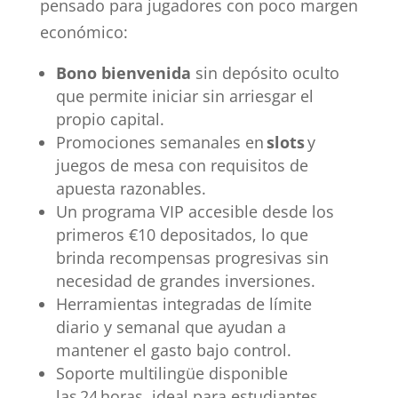
pensado para jugadores con poco margen
económico:
Bono bienvenida
sin depósito oculto
que permite iniciar sin arriesgar el
propio capital.
Promociones semanales en
slots
y
juegos de mesa con requisitos de
apuesta razonables.
Un programa VIP accesible desde los
primeros €10 depositados, lo que
brinda recompensas progresivas sin
necesidad de grandes inversiones.
Herramientas integradas de límite
diario y semanal que ayudan a
mantener el gasto bajo control.
Soporte multilingüe disponible
las 24 horas, ideal para estudiantes