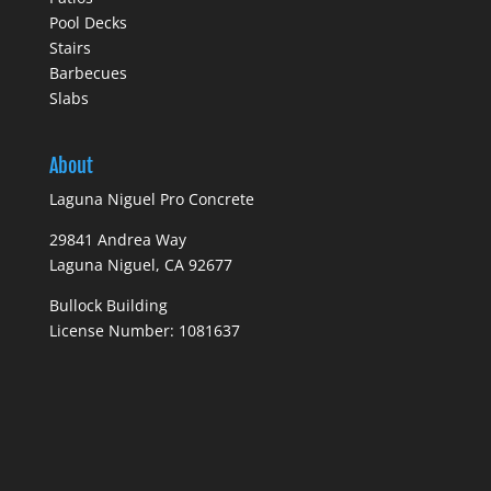
Pool Decks
Stairs
Barbecues
Slabs
About
Laguna Niguel Pro Concrete
29841 Andrea Way
Laguna Niguel, CA 92677
Bullock Building
License Number: 1081637