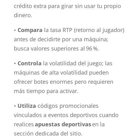
crédito extra para girar sin usar tu propio
dinero.
•
Compara
la tasa RTP (retorno al jugador)
antes de decidirte por una máquina;
busca valores superiores al 96 %.
•
Controla
la volatilidad del juego; las
máquinas de alta volatilidad pueden
ofrecer botes enormes pero requieren
más tiempo para activar.
•
Utiliza
códigos promocionales
vinculados a eventos deportivos cuando
realices
apuestas deportivas
en la
sección dedicada del sitio.