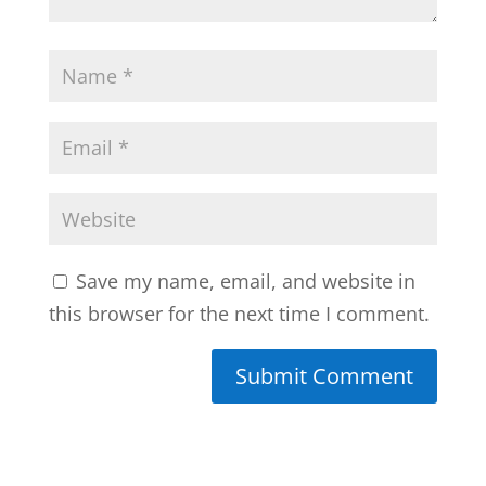
Save my name, email, and website in
this browser for the next time I comment.