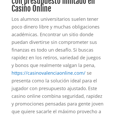
con presupuesto limitado en
Casino Online
Los alumnos universitarios suelen tener
poco dinero libre y muchas obligaciones
académicas. Encontrar un sitio donde
puedan divertirse sin comprometer sus
finanzas es todo un desafío. Si buscas
rapidez en los retiros, variedad de juegos
y bonos que realmente valgan la pena,
https://casinovalenciaonline.com/
se
presenta como la solución ideal para el
jugador con presupuesto ajustado. Este
casino online combina seguridad, rapidez
y promociones pensadas para gente joven
que quiere sacarle el máximo provecho a