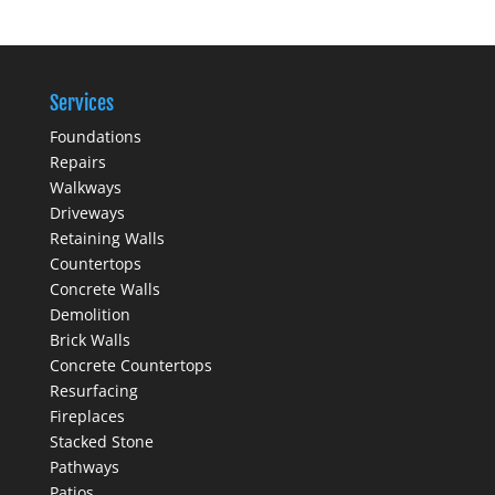
Services
Foundations
Repairs
Walkways
Driveways
Retaining Walls
Countertops
Concrete Walls
Demolition
Brick Walls
Concrete Countertops
Resurfacing
Fireplaces
Stacked Stone
Pathways
Patios