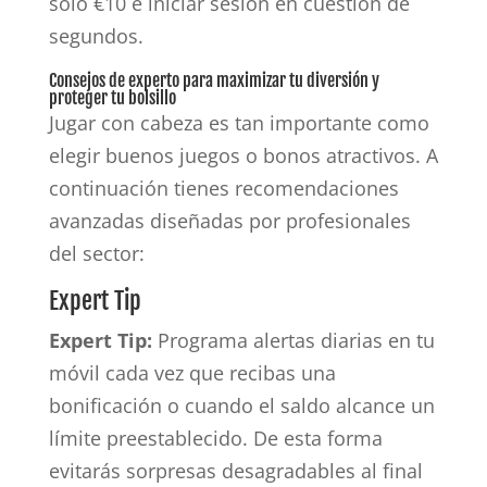
solo €10 e iniciar sesión en cuestión de
segundos.
Consejos de experto para maximizar tu diversión y
proteger tu bolsillo
Jugar con cabeza es tan importante como
elegir buenos juegos o bonos atractivos. A
continuación tienes recomendaciones
avanzadas diseñadas por profesionales
del sector:
Expert Tip
Expert Tip:
Programa alertas diarias en tu
móvil cada vez que recibas una
bonificación o cuando el saldo alcance un
límite preestablecido. De esta forma
evitarás sorpresas desagradables al final