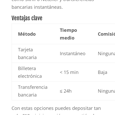
bancarias instantáneas.
Ventajas clave
Tiempo
Método
Comisi
medio
Tarjeta
Instantáneo
Ningun
bancaria
Billetera
< 15 min
Baja
electrónica
Transferencia
≤ 24h
Ningun
bancaria
Con estas opciones puedes depositar tan