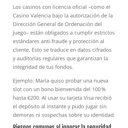
Los casinos con licencia oficial –como el
Casino Valencia bajo la autorización de la
Dirección General de Ordenación del
Juego– están obligados a cumplir estrictos
estándares anti‑fraude y protección al
cliente. Esto se traduce en datos cifrados
y auditorías regulares que garantizan la
integridad de tus fondos.
Ejemplo: María quiso probar una nueva
slot con un bono bienvenida del 100 %
hasta €200. Al usar su tarjeta Visa recibió
el depósito al instante y pudo jugar sin
demoras ni sospechas sobre su identidad.
Riesgos comunes al ignorar la seguridad