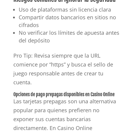
Uso de plataformas sin licencia clara
Compartir datos bancarios en sitios no
cifrados
No verificar los límites de apuesta antes
del depósito
Pro Tip: Revisa siempre que la URL
comience por “https” y busca el sello de
juego responsable antes de crear tu
cuenta.
Opciones de pago prepagas disponibles en Casino Online
Las tarjetas prepagas son una alternativa
popular para quienes prefieren no
exponer sus cuentas bancarias
directamente. En Casino Online