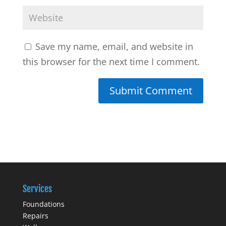
Save my name, email, and website in
this browser for the next time I comment.
Services
Foundations
Repairs