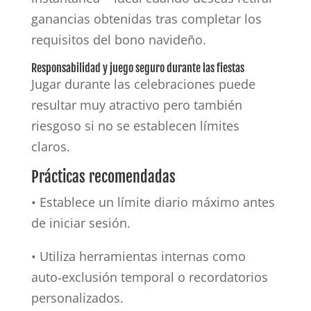
ganancias obtenidas tras completar los
requisitos del bono navideño.
Responsabilidad y juego seguro durante las fiestas
Jugar durante las celebraciones puede
resultar muy atractivo pero también
riesgoso si no se establecen límites
claros.
Prácticas recomendadas
• Establece un límite diario máximo antes
de iniciar sesión.
• Utiliza herramientas internas como
auto‑exclusión temporal o recordatorios
personalizados.