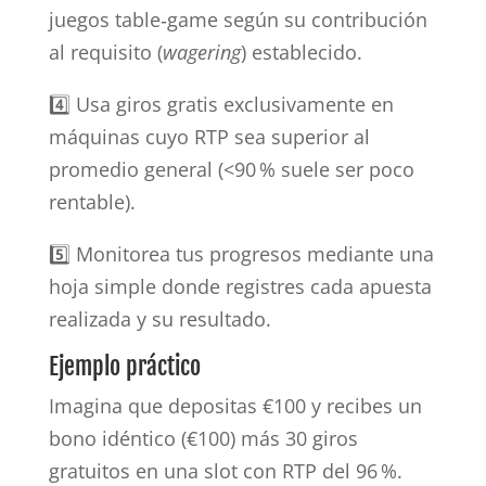
juegos table‑game según su contribución
al requisito (
wagering
) establecido.
4️⃣ Usa giros gratis exclusivamente en
máquinas cuyo RTP sea superior al
promedio general (<90 % suele ser poco
rentable).
5️⃣ Monitorea tus progresos mediante una
hoja simple donde registres cada apuesta
realizada y su resultado.
Ejemplo práctico
Imagina que depositas €100 y recibes un
bono idéntico (€100) más 30 giros
gratuitos en una slot con RTP del 96 %.