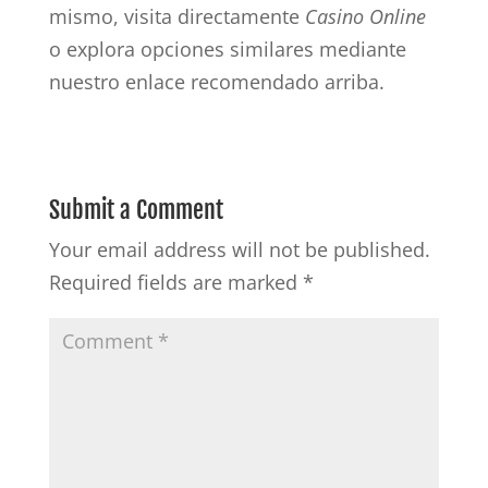
mismo, visita directamente
Casino Online
o explora opciones similares mediante
nuestro enlace recomendado arriba.
Submit a Comment
Your email address will not be published.
Required fields are marked
*