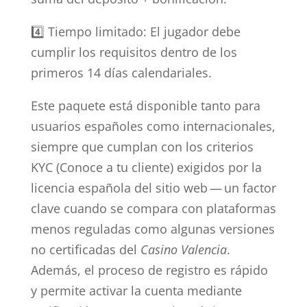
4️⃣ Tiempo limitado: El jugador debe
cumplir los requisitos dentro de los
primeros 14 días calendariales.
Este paquete está disponible tanto para
usuarios españoles como internacionales,
siempre que cumplan con los criterios
KYC (Conoce a tu cliente) exigidos por la
licencia española del sitio web — un factor
clave cuando se compara con plataformas
menos reguladas como algunas versiones
no certificadas del
Casino Valencia
.
Además, el proceso de registro es rápido
y permite activar la cuenta mediante