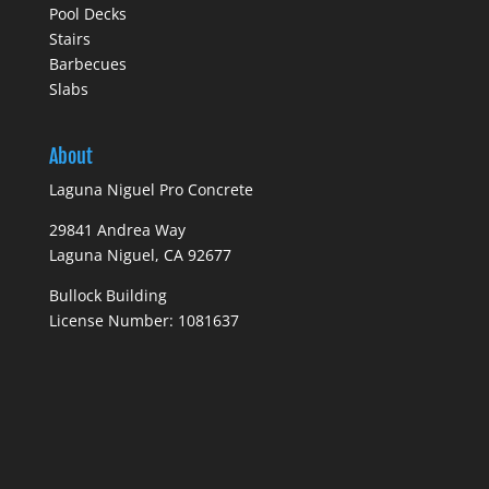
Pool Decks
Stairs
Barbecues
Slabs
About
Laguna Niguel Pro Concrete
29841 Andrea Way
Laguna Niguel, CA 92677
Bullock Building
License Number: 1081637