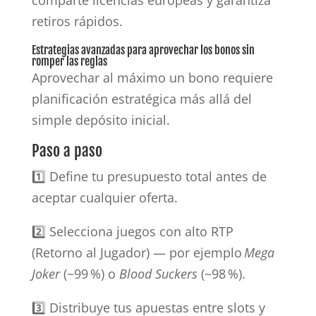
comparte licencias europeas y garantiza
retiros rápidos.
Estrategias avanzadas para aprovechar los bonos sin
romper las reglas
Aprovechar al máximo un bono requiere
planificación estratégica más allá del
simple depósito inicial.
Paso a paso
1️⃣ Define tu presupuesto total antes de
aceptar cualquier oferta.
2️⃣ Selecciona juegos con alto RTP
(Retorno al Jugador) — por ejemplo
Mega
Joker
(~99 %) o
Blood Suckers
(~98 %).
3️⃣ Distribuye tus apuestas entre slots y