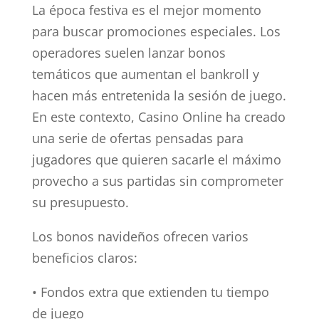
La época festiva es el mejor momento
para buscar promociones especiales. Los
operadores suelen lanzar bonos
temáticos que aumentan el bankroll y
hacen más entretenida la sesión de juego.
En este contexto, Casino Online ha creado
una serie de ofertas pensadas para
jugadores que quieren sacarle el máximo
provecho a sus partidas sin comprometer
su presupuesto.
Los bonos navideños ofrecen varios
beneficios claros:
• Fondos extra que extienden tu tiempo
de juego