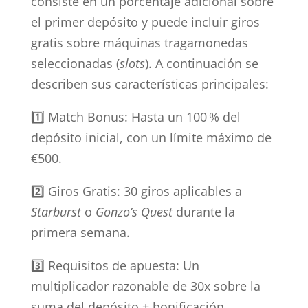
consiste en un porcentaje adicional sobre
el primer depósito y puede incluir giros
gratis sobre máquinas tragamonedas
seleccionadas (
slots
). A continuación se
describen sus características principales:
1️⃣ Match Bonus: Hasta un 100 % del
depósito inicial, con un límite máximo de
€500.
2️⃣ Giros Gratis: 30 giros aplicables a
Starburst
o
Gonzo’s Quest
durante la
primera semana.
3️⃣ Requisitos de apuesta: Un
multiplicador razonable de 30x sobre la
suma del depósito + bonificación.