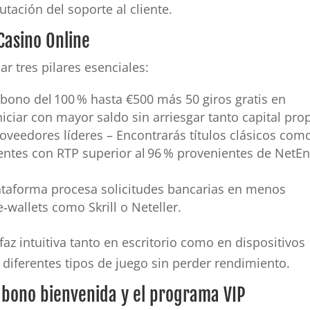
putación del soporte al cliente.
Casino Online
r tres pilares esenciales:
bono del 100 % hasta €500 más 50 giros gratis en
ciar con mayor saldo sin arriesgar tanto capital prop
oveedores líderes – Encontrarás títulos clásicos com
entes con RTP superior al 96 % provenientes de NetEn
lataforma procesa solicitudes bancarias en menos
e‑wallets como Skrill o Neteller.
faz intuitiva tanto en escritorio como en dispositivos
e diferentes tipos de juego sin perder rendimiento.
bono bienvenida y el programa VIP