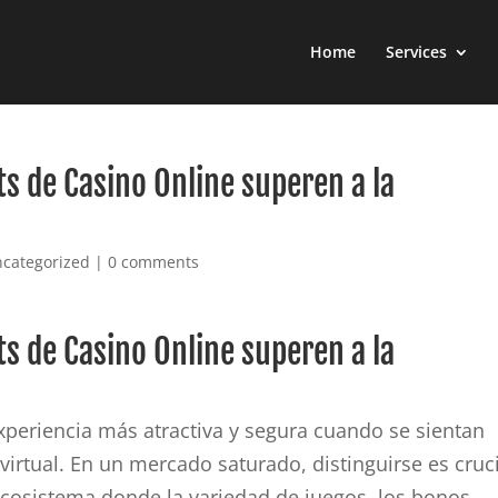
Home
Services
ts de Casino Online superen a la
categorized
|
0 comments
ts de Casino Online superen a la
periencia más atractiva y segura cuando se sientan
rtual. En un mercado saturado, distinguirse es cruc
ecosistema donde la variedad de juegos, los bonos