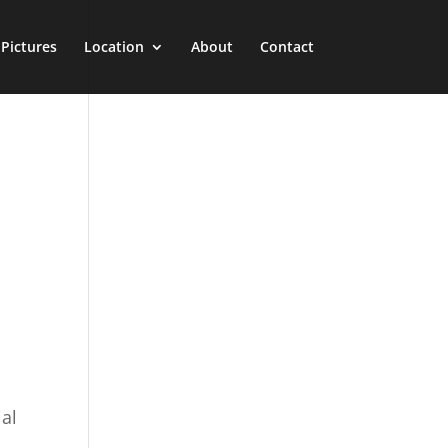
Pictures
Location
About
Contact
ial