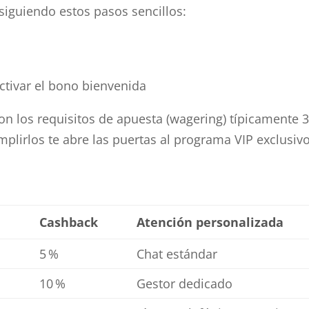
 siguiendo estos pasos sencillos:
ctivar el bono bienvenida
on los requisitos de apuesta (wagering) típicamente 3
umplirlos te abre las puertas al programa VIP exclusiv
Cashback
Atención personalizada
5 %
Chat estándar
10 %
Gestor dedicado