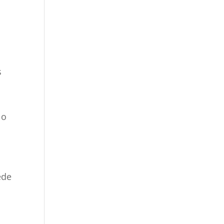
s
lo
ede