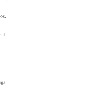
tos,
fil
5
iga