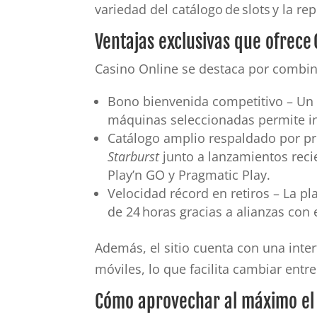
variedad del catálogo de slots y la re
Ventajas exclusivas que ofrece 
Casino Online se destaca por combina
Bono bienvenida competitivo – Un 
máquinas seleccionadas permite ini
Catálogo amplio respaldado por pr
Starburst
junto a lanzamientos reci
Play’n GO y Pragmatic Play.
Velocidad récord en retiros – La p
de 24 horas​ gracias a alianzas con 
Además, el sitio cuenta con una inter
móviles, lo que facilita cambiar entr
Cómo aprovechar al máximo el 