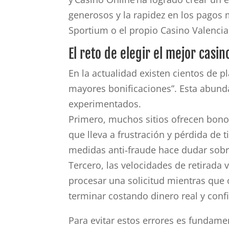
generosos y la rapidez en los pagos 
Sportium o el propio Casino Valencia
El reto de elegir el mejor casin
En la actualidad existen cientos de 
mayores bonificaciones”. Esta abund
experimentados.
Primero, muchos sitios ofrecen bonos
que lleva a frustración y pérdida de t
medidas anti‑fraude hace dudar sobre
Tercero, las velocidades de retirada
procesar una solicitud mientras que 
terminar costando dinero real y conf
Para evitar estos errores es fundamen