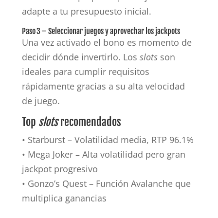
adapte a tu presupuesto inicial.
Paso 3 – Seleccionar juegos y aprovechar los jackpots
Una vez activado el bono es momento de
decidir dónde invertirlo. Los
slots
son
ideales para cumplir requisitos
rápidamente gracias a su alta velocidad
de juego.
Top
slots
recomendados
• Starburst – Volatilidad media, RTP 96.1%
• Mega Joker – Alta volatilidad pero gran
jackpot progresivo
• Gonzo’s Quest – Función Avalanche que
multiplica ganancias