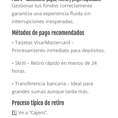
Gestionar tus fondos correctamente
garantiza una experiencia fluida sin
interrupciones inesperadas.
Métodos de pago recomendados
• Tarjetas Visa/Mastercard –
Procesamiento inmediato para depósitos.
• Skrill – Retiro rápido en menos de 24
horas.
• Transferencia bancaria – Ideal para
grandes sumas aunque tarda más.
Proceso típico de retiro
1️⃣ Ve a “Cajero”.