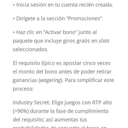
• Inicia sesión en tu cuenta recién creada.
• Dirígete a la sección “Promociones”.
• Haz clic en “Activar bono” junto al
paquete que incluye giros gratis en
slots
seleccionados.
El requisito típico es apostar cinco veces
el monto del bono antes de poder retirar
ganancias (
wagering
). Para simplificar este
proceso:
Industry Secret: Elige juegos con RTP alto
(>96%) durante la fase de cumplimiento
del requisito; así aumentas tus