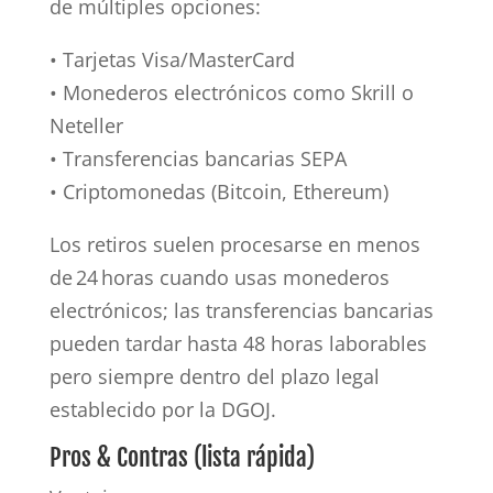
de múltiples opciones:
• Tarjetas Visa/MasterCard
• Monederos electrónicos como Skrill o
Neteller
• Transferencias bancarias SEPA
• Criptomonedas (Bitcoin, Ethereum)
Los retiros suelen procesarse en menos
de 24 horas cuando usas monederos
electrónicos; las transferencias bancarias
pueden tardar hasta 48 horas laborables
pero siempre dentro del plazo legal
establecido por la DGOJ.
Pros & Contras (lista rápida)