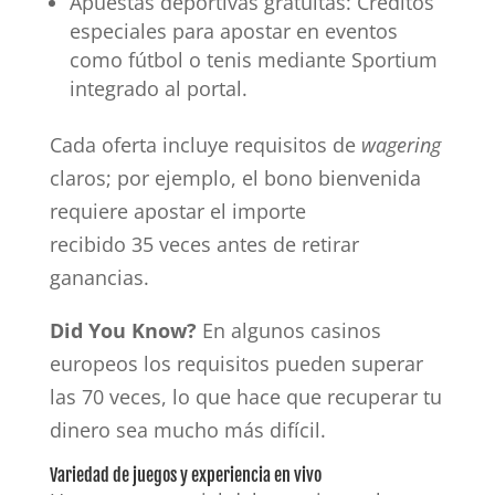
Apuestas deportivas gratuitas: Créditos
especiales para apostar en eventos
como fútbol o tenis mediante Sportium
integrado al portal.
Cada oferta incluye requisitos de
wagering
claros; por ejemplo, el bono bienvenida
requiere apostar el importe
recibido 35 veces antes de retirar
ganancias.
Did You Know?
En algunos casinos
europeos los requisitos pueden superar
las 70 veces, lo que hace que recuperar tu
dinero sea mucho más difícil.
Variedad de juegos y experiencia en vivo