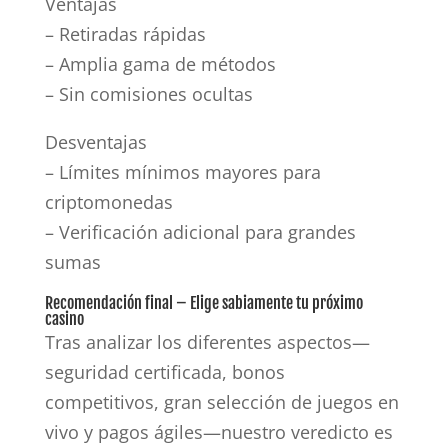
Ventajas
– Retiradas rápidas
– Amplia gama de métodos
– Sin comisiones ocultas
Desventajas
– Límites mínimos mayores para
criptomonedas
– Verificación adicional para grandes
sumas
Recomendación final – Elige sabiamente tu próximo
casino
Tras analizar los diferentes aspectos—
seguridad certificada, bonos
competitivos, gran selección de juegos en
vivo y pagos ágiles—nuestro veredicto es