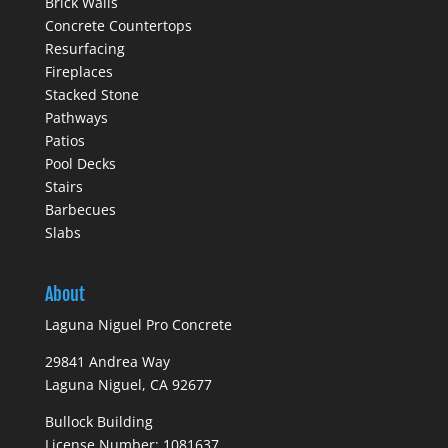
Brick Walls
Concrete Countertops
Resurfacing
Fireplaces
Stacked Stone
Pathways
Patios
Pool Decks
Stairs
Barbecues
Slabs
About
Laguna Niguel Pro Concrete
29841 Andrea Way
Laguna Niguel, CA 92677
Bullock Building
License Number: 1081637