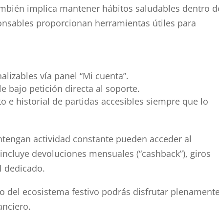
mbién implica mantener hábitos saludables dentro d
ponsables proporcionan herramientas útiles para
alizables vía panel “Mi cuenta”.
 bajo petición directa al soporte.
to e historial de partidas accesibles siempre que lo
tengan actividad constante pueden acceder al
incluye devoluciones mensuales (“cashback”), giros
l dedicado.
tro del ecosistema festivo podrás disfrutar plenament
anciero.