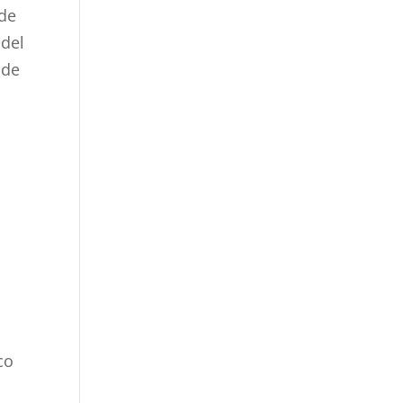
 de
 del
 de
co