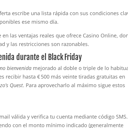
erta escribe una lista rápida con sus condiciones cla
ponibles ese mismo día.
te en las ventajas reales que ofrece Casino Online, do
ad y las restricciones son razonables.
nida durante el Black Friday
no bienvenida
mejorado al doble o triple de lo habitua
 recibir hasta € 500 más veinte tiradas gratuitas en
zo’s Quest
. Para aprovecharlo al máximo sigue estos
mail válida y verifica tu cuenta mediante código SMS.
liendo con el monto mínimo indicado (generalmente