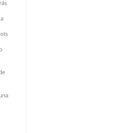
rás
la
lots
go
 de
 una