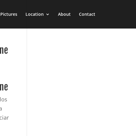
Pictures
Location
About
Contact
ine
ine
los
a
ciar