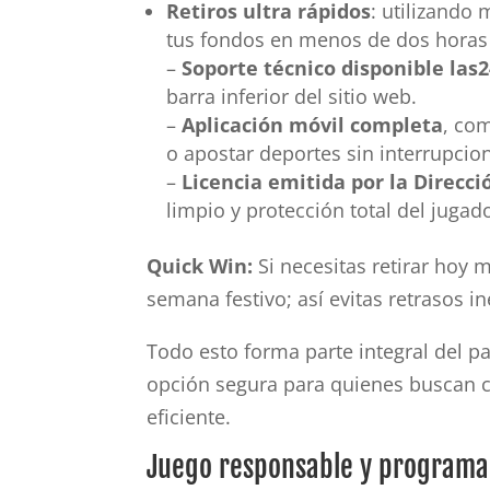
Retiros ultra rápidos
: utilizando
tus fondos en menos de dos horas 
–
Soporte técnico disponible las
barra inferior del sitio web.
–
Aplicación móvil completa
, co
o apostar deportes sin interrupcio
–
Licencia emitida por la Direcc
limpio y protección total del jugado
Quick Win:
Si necesitas retirar hoy m
semana festivo; así evitas retrasos i
Todo esto forma parte integral del p
opción segura para quienes buscan 
eficiente.
Juego responsable y programa V