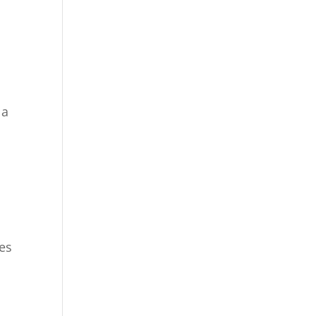
 a
 es