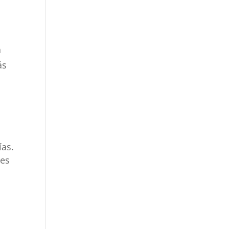
a
ás
ías.
res