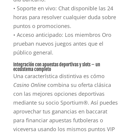
• Soporte en vivo: Chat disponible las 24
horas para resolver cualquier duda sobre
puntos o promociones.
• Acceso anticipado: Los miembros Oro
prueban nuevos juegos antes que el
público general.
Integración con apuestas deportivas y slots – un
ecosistema completo
Una característica distintiva es cómo
Casino Online
combina su oferta clásica
con las mejores opciones deportivas
mediante su socio Sportium®. Así puedes
aprovechar tus ganancias en baccarat
para financiar apuestas futboleras o
viceversa usando los mismos puntos VIP