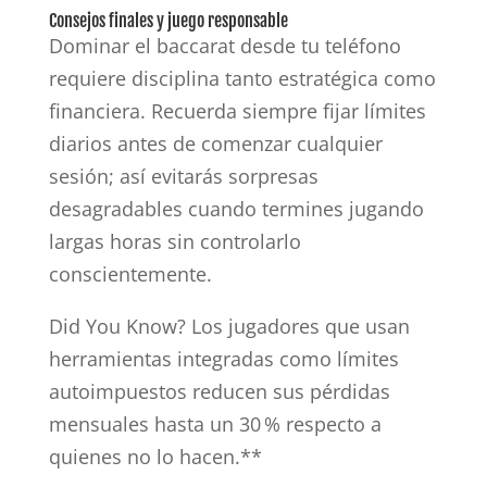
Consejos finales y juego responsable
Dominar el baccarat desde tu teléfono
requiere disciplina tanto estratégica como
financiera. Recuerda siempre fijar límites
diarios antes de comenzar cualquier
sesión; así evitarás sorpresas
desagradables cuando termines jugando
largas horas sin controlarlo
conscientemente.
Did You Know? Los jugadores que usan
herramientas integradas como límites
autoimpuestos reducen sus pérdidas
mensuales hasta un ​30 %​ respecto a
quienes no lo hacen.**