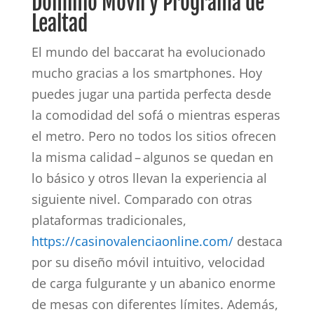
Dominio Móvil y Programa de
Lealtad
El mundo del baccarat ha evolucionado
mucho gracias a los smartphones. Hoy
puedes jugar una partida perfecta desde
la comodidad del sofá o mientras esperas
el metro. Pero no todos los sitios ofrecen
la misma calidad – algunos se quedan en
lo básico y otros llevan la experiencia al
siguiente nivel. Comparado con otras
plataformas tradicionales,
https://casinovalenciaonline.com/
destaca
por su diseño móvil intuitivo, velocidad
de carga fulgurante y un abanico enorme
de mesas con diferentes límites. Además,