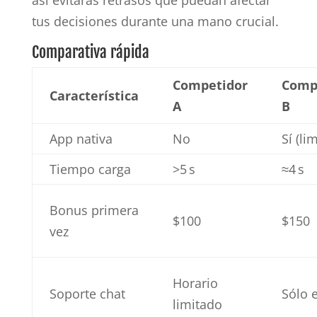
así evitarás retrasos que puedan afectar
tus decisiones durante una mano crucial.
Comparativa rápida
Competidor
Comp
Característica
A
B
App nativa
No
Sí (li
Tiempo carga
>5 s
≈4 s
Bonus primera
$100
$150
vez
Horario
Soporte chat
Sólo 
limitado