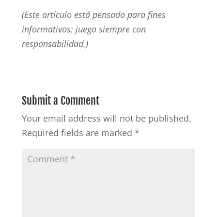
(Este artículo está pensado para fines
informativos; juega siempre con
responsabilidad.)
Submit a Comment
Your email address will not be published.
Required fields are marked
*