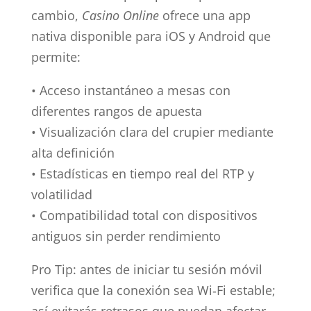
cambio,
Casino Online
ofrece una app
nativa disponible para iOS y Android que
permite:
• Acceso instantáneo a mesas con
diferentes rangos de apuesta
• Visualización clara del crupier mediante
alta definición
• Estadísticas en tiempo real del RTP y
volatilidad
• Compatibilidad total con dispositivos
antiguos sin perder rendimiento
Pro Tip: antes de iniciar tu sesión móvil
verifica que la conexión sea Wi‑Fi estable;