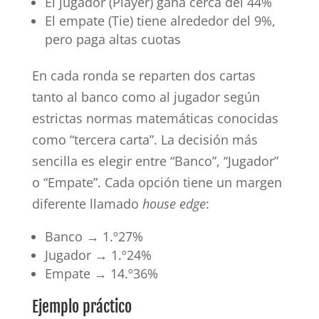
El jugador (Player) gana cerca del 44%
El empate (Tie) tiene alrededor del 9%,
pero paga altas cuotas
En cada ronda se reparten dos cartas
tanto al banco como al jugador según
estrictas normas matemáticas conocidas
como “tercera carta”. La decisión más
sencilla es elegir entre “Banco”, “Jugador”
o “Empate”. Cada opción tiene un margen
diferente llamado
house edge
:
Banco → 1.º27%
Jugador → 1.º24%
Empate → 14.º36%
Ejemplo práctico