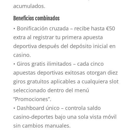
acumulados.
Beneficios combinados
• Bonificación cruzada – recibe hasta €50
extra al registrar tu primera apuesta
deportiva después del depósito inicial en
casino.
• Giros gratis ilimitados – cada cinco
apuestas deportivas exitosas otorgan diez
giros gratuitos aplicables a cualquiera slot
seleccionado dentro del menú
“Promociones”.
• Dashboard único – controla saldo
casino‑deportes bajo una sola vista móvil
sin cambios manuales.