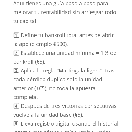
Aquí tienes una guía paso a paso para
mejorar tu rentabilidad sin arriesgar todo
tu capital:
1️⃣ Define tu bankroll total antes de abrir
la app (ejemplo €500).
2️⃣ Establece una unidad mínima = 1 % del
bankroll (€5).
3️⃣ Aplica la regla “Martingala ligera”: tras
cada pérdida duplica solo la unidad
anterior (+€5), no toda la apuesta
completa.
4️⃣ Después de tres victorias consecutivas
vuelve a la unidad base (€5).
5️⃣ Lleva registro digital usando el historial