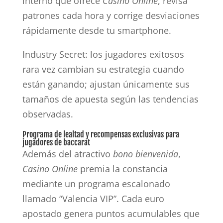
interno que ofrece
Casino Online
, revisa
patrones cada hora y corrige desviaciones
rápidamente desde tu smartphone.
Industry Secret: los jugadores exitosos
rara vez cambian su estrategia cuando
están ganando; ajustan únicamente sus
tamaños de apuesta según las tendencias
observadas.
Programa de lealtad y recompensas exclusivas para
jugadores de baccarat
Además del atractivo
bono bienvenida
,
Casino Online
premia la constancia
mediante un programa escalonado
llamado “Valencia VIP”. Cada euro
apostado genera puntos acumulables que