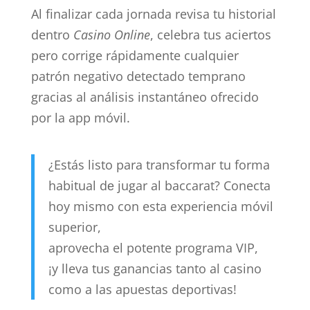
Al finalizar cada jornada revisa tu historial
dentro
Casino Online
, celebra tus aciertos
pero corrige rápidamente cualquier
patrón negativo detectado temprano
gracias al análisis instantáneo ofrecido
por la app móvil.
¿Estás listo para transformar tu forma
habitual dе jugar al baccarat? Conecta
hoy mismo con esta experiencia móvil
superior,
aprovecha el potente programa VIP,
¡y lleva tus ganancias tanto al casino
como a las apuestas deportivas!