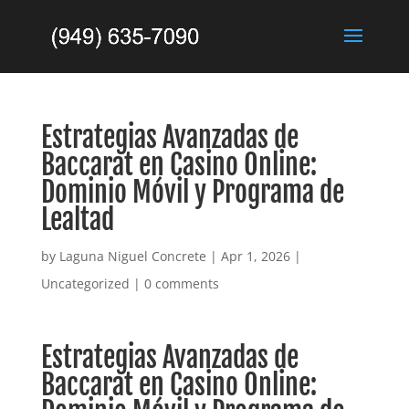
Estrategias Avanzadas de
Baccarat en Casino Online:
Dominio Móvil y Programa de
Lealtad
by
Laguna Niguel Concrete
|
Apr 1, 2026
|
Uncategorized
|
0 comments
Estrategias Avanzadas de
Baccarat en Casino Online: