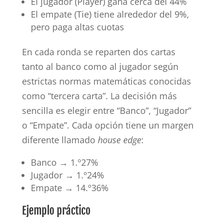
El jugador (Player) gana cerca del 44%
El empate (Tie) tiene alrededor del 9%,
pero paga altas cuotas
En cada ronda se reparten dos cartas
tanto al banco como al jugador según
estrictas normas matemáticas conocidas
como “tercera carta”. La decisión más
sencilla es elegir entre “Banco”, “Jugador”
o “Empate”. Cada opción tiene un margen
diferente llamado
house edge
:
Banco → 1.º27%
Jugador → 1.º24%
Empate → 14.º36%
Ejemplo práctico