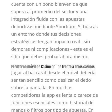
cuenta con un bono bienvenida que
supera al promedio del sector y una
integración fluida con las apuestas
deportivas mediante Sportium. Si buscas
un entorno donde tus decisiones
estratégicas tengan impacto real – sin
demoras ni complicaciones – este es el
sitio que debes probar ahora mismo.
El entorno móvil de Casino Online frente a otros casinos
Jugar al baccarat desde el móvil debería
ser tan sencillo como deslizar el dedo
sobre la pantalla. En muchos
competidores la app es lenta o carece de
funciones esenciales como historial de
manos o filtros por tipo de apuesta. En