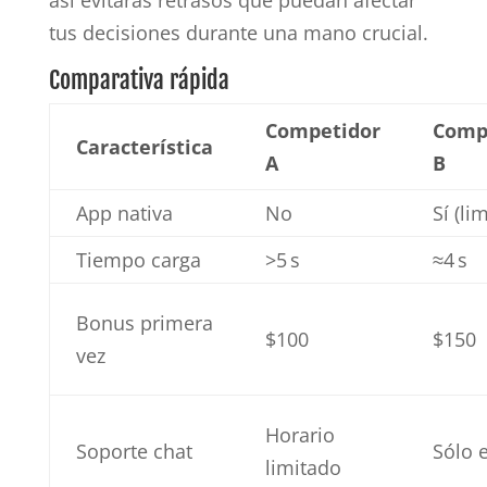
así evitarás retrasos que puedan afectar
tus decisiones durante una mano crucial.
Comparativa rápida
Competidor
Comp
Característica
A
B
App nativa
No
Sí (li
Tiempo carga
>5 s
≈4 s
Bonus primera
$100
$150
vez
Horario
Soporte chat
Sólo 
limitado