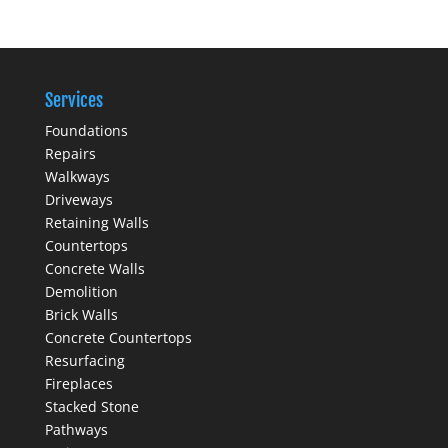
Services
Foundations
Repairs
Walkways
Driveways
Retaining Walls
Countertops
Concrete Walls
Demolition
Brick Walls
Concrete Countertops
Resurfacing
Fireplaces
Stacked Stone
Pathways