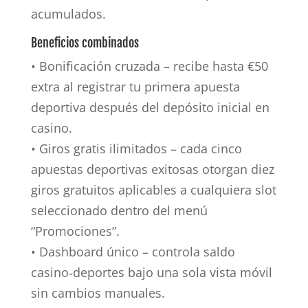
acumulados.
Beneficios combinados
• Bonificación cruzada – recibe hasta €50
extra al registrar tu primera apuesta
deportiva después del depósito inicial en
casino.
• Giros gratis ilimitados – cada cinco
apuestas deportivas exitosas otorgan diez
giros gratuitos aplicables a cualquiera slot
seleccionado dentro del menú
“Promociones”.
• Dashboard único – controla saldo
casino‑deportes bajo una sola vista móvil
sin cambios manuales.