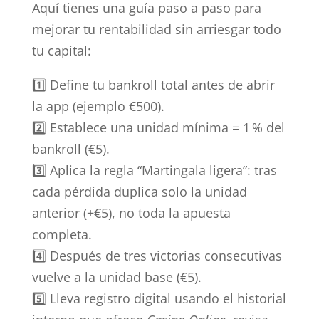
Aquí tienes una guía paso a paso para
mejorar tu rentabilidad sin arriesgar todo
tu capital:
1️⃣ Define tu bankroll total antes de abrir
la app (ejemplo €500).
2️⃣ Establece una unidad mínima = 1 % del
bankroll (€5).
3️⃣ Aplica la regla “Martingala ligera”: tras
cada pérdida duplica solo la unidad
anterior (+€5), no toda la apuesta
completa.
4️⃣ Después de tres victorias consecutivas
vuelve a la unidad base (€5).
5️⃣ Lleva registro digital usando el historial