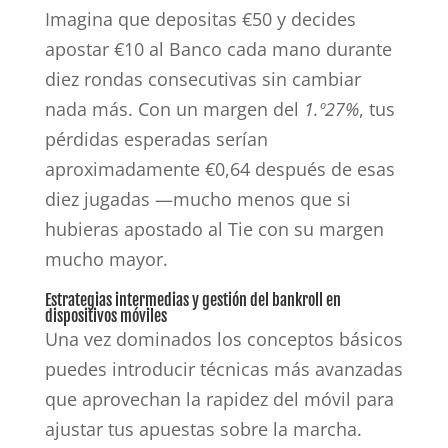
Imagina que depositas €50 y decides
apostar €10 al Banco cada mano durante
diez rondas consecutivas sin cambiar
nada más. Con un margen del
1.º27%
, tus
pérdidas esperadas serían
aproximadamente €0,64 después de esas
diez jugadas —mucho menos que si
hubieras apostado al Tie con su margen
mucho mayor.
Estrategias intermedias y gestión del bankroll en
dispositivos móviles
Una vez dominados los conceptos básicos
puedes introducir técnicas más avanzadas
que aprovechan la rapidez del móvil para
ajustar tus apuestas sobre la marcha.