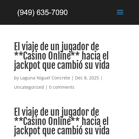
El viaje de un jugador de
**Casino Online** hacia el
jackpot que cambió su vida
by
Laguna Niguel Concrete
|
Dec 8, 2025
|
Uncategorized
|
0 comments
El viaje de un jugador de
**Casino Online** hacia el
jackpot que cambió su vida