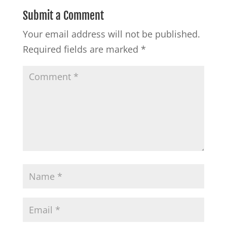
Submit a Comment
Your email address will not be published.
Required fields are marked
*