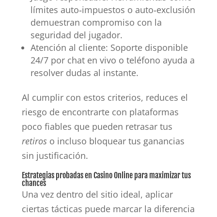
límites auto‑impuestos o auto‑exclusión
demuestran compromiso con la
seguridad del jugador.
Atención al cliente: Soporte disponible
24/7 por chat en vivo o teléfono ayuda a
resolver dudas al instante.
Al cumplir con estos criterios, reduces el
riesgo de encontrarte con plataformas
poco fiables que pueden retrasar tus
retiros
o incluso bloquear tus ganancias
sin justificación.
Estrategias probadas en Casino Online para maximizar tus
chances
Una vez dentro del sitio ideal, aplicar
ciertas tácticas puede marcar la diferencia