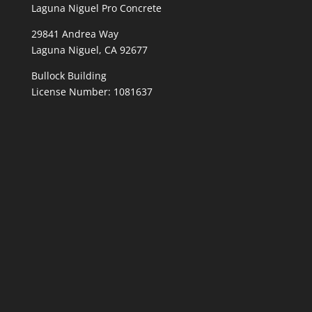
Laguna Niguel Pro Concrete
29841 Andrea Way
Laguna Niguel, CA 92677
Bullock Building
License Number: 1081637