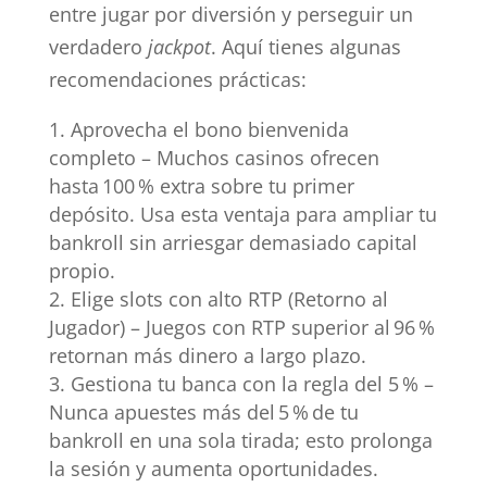
entre jugar por diversión y perseguir un
verdadero
jackpot
. Aquí tienes algunas
recomendaciones prácticas:
Aprovecha el bono bienvenida
completo – Muchos casinos ofrecen
hasta 100 % extra sobre tu primer
depósito. Usa esta ventaja para ampliar tu
bankroll sin arriesgar demasiado capital
propio.
Elige slots con alto RTP (Retorno al
Jugador) – Juegos con RTP superior al 96 %
retornan más dinero a largo plazo.
Gestiona tu banca con la regla del 5 % –
Nunca apuestes más del 5 % de tu
bankroll en una sola tirada; esto prolonga
la sesión y aumenta oportunidades.