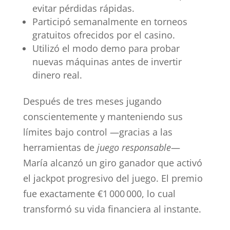
evitar pérdidas rápidas.
Participó semanalmente en torneos
gratuitos ofrecidos por el casino.
Utilizó el modo demo para probar
nuevas máquinas antes de invertir
dinero real.
Después de tres meses jugando
conscientemente y manteniendo sus
límites bajo control —gracias a las
herramientas de
juego responsable
—
María alcanzó un giro ganador que activó
el jackpot progresivo del juego. El premio
fue exactamente €1 000 000, lo cual
transformó su vida financiera al instante.