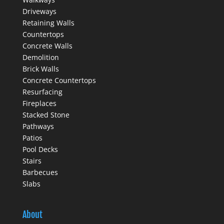
Driveways
Retaining Walls
Countertops
Concrete Walls
Demolition
Brick Walls
Concrete Countertops
Resurfacing
Fireplaces
Stacked Stone
Pathways
Patios
Pool Decks
Stairs
Barbecues
Slabs
About