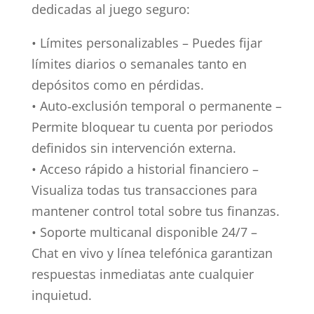
dedicadas al juego seguro:
• Límites personalizables – Puedes fijar
límites diarios o semanales tanto en
depósitos como en pérdidas.
• Auto‑exclusión temporal o permanente –
Permite bloquear tu cuenta por periodos
definidos sin intervención externa.
• Acceso rápido a historial financiero –
Visualiza todas tus transacciones para
mantener control total sobre tus finanzas.
• Soporte multicanal disponible 24/7 –
Chat en vivo y línea telefónica garantizan
respuestas inmediatas ante cualquier
inquietud.