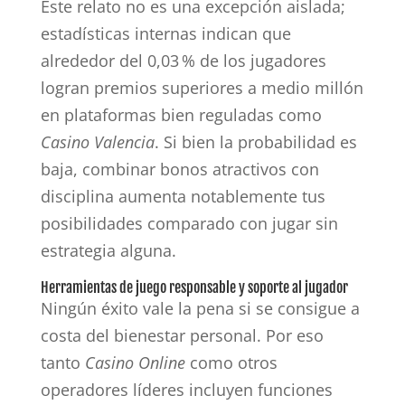
Este relato no es una excepción aislada;
estadísticas internas indican que
alrededor del 0,03 % de los jugadores
logran premios superiores a medio millón
en plataformas bien reguladas como
Casino Valencia
. Si bien la probabilidad es
baja, combinar bonos atractivos con
disciplina aumenta notablemente tus
posibilidades comparado con jugar sin
estrategia alguna.
Herramientas de juego responsable y soporte al jugador
Ningún éxito vale la pena si se consigue a
costa del bienestar personal. Por eso
tanto
Casino Online
como otros
operadores líderes incluyen funciones