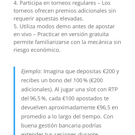
Participa en torneos regulares – Los
torneos ofrecen premios adicionales sin
requerir apuestas elevadas.
Utiliza modos demo antes de apostar
en vivo – Practicar en versión gratuita
permite familiarizarse con la mecánica sin
riesgo económico.
Ejemplo
: Imagina que depositas €200 y
recibes un bono del 100 % (€200
adicionales). Al jugar una slot con RTP
del 96,5 %, cada €100 apostados te
devuelven aproximadamente €96,5 en
promedio a lo largo del tiempo. Con
buena gestión bancaria podrías
extender tus sesiones durante