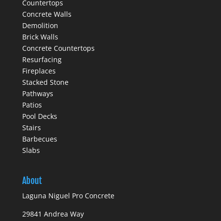
Countertops
Concrete Walls
Demolition
Brick Walls
Concrete Countertops
Resurfacing
Fireplaces
Stacked Stone
Pathways
Patios
Pool Decks
Stairs
Barbecues
Slabs
About
Laguna Niguel Pro Concrete
29841 Andrea Way