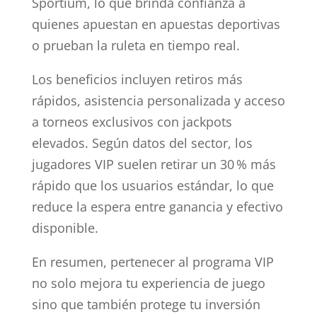
Sportium, lo que brinda confianza a
quienes apuestan en apuestas deportivas
o prueban la ruleta en tiempo real.
Los beneficios incluyen retiros más
rápidos, asistencia personalizada y acceso
a torneos exclusivos con jackpots
elevados. Según datos del sector, los
jugadores VIP suelen retirar un 30 % más
rápido que los usuarios estándar, lo que
reduce la espera entre ganancia y efectivo
disponible.
En resumen, pertenecer al programa VIP
no solo mejora tu experiencia de juego
sino que también protege tu inversión