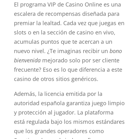
El programa VIP de Casino Online es una
escalera de recompensas diseñada para
premiar la lealtad. Cada vez que juegas en
slots o en la sección de casino en vivo,
acumulas puntos que te acercan a un
nuevo nivel. ¿Te imaginas recibir un
bono
bienvenida
mejorado solo por ser cliente
frecuente? Eso es lo que diferencia a este
casino de otros sitios genéricos.
Además, la licencia emitida por la
autoridad española garantiza juego limpio
y protección al jugador. La plataforma
está regulada bajo los mismos estándares
que los grandes operadores como