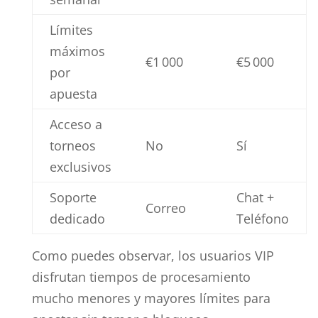
Límites
máximos
€1 000
€5 000
por
apuesta
Acceso a
torneos
No
Sí
exclusivos
Soporte
Chat +
Correo
dedicado
Teléfono
Como puedes observar, los usuarios VIP
disfrutan tiempos de procesamiento
mucho menores y mayores límites para