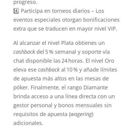
progreso.
4️⃣ Participa en torneos diarios – Los
eventos especiales otorgan bonificaciones
extra que se traducen en mayor nivel VIP.
Al alcanzar el nivel Plata obtienes un
cashback
del 5 % semanal y soporte vía
chat disponible las 24 horas. El nivel Oro
eleva ese
cashback
al 10 % y añade límites
de apuesta más altos en las mesas de
póker. Finalmente, el rango Diamante
brinda acceso a una línea directa con un
gestor personal y bonos mensuales sin
requisitos de apuesta (
wagering
)
adicionales.