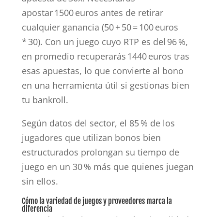
apostar 1500 euros antes de retirar
cualquier ganancia (50 + 50 = 100 euros
* 30). Con un juego cuyo RTP es del 96 %,
en promedio recuperarás 1440 euros tras
esas apuestas, lo que convierte al bono
en una herramienta útil si gestionas bien
tu bankroll.
Según datos del sector, el 85 % de los
jugadores que utilizan bonos bien
estructurados prolongan su tiempo de
juego en un 30 % más que quienes juegan
sin ellos.
Cómo la variedad de juegos y proveedores marca la
diferencia