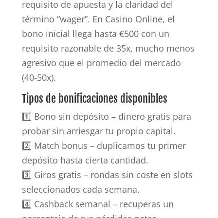
requisito de apuesta y la claridad del
término “wager”. En Casino Online, el
bono inicial llega hasta €500 con un
requisito razonable de 35x, mucho menos
agresivo que el promedio del mercado
(40‑50x).
Tipos de bonificaciones disponibles
1️⃣ Bono sin depósito – dinero gratis para
probar sin arriesgar tu propio capital.
2️⃣ Match bonus – duplicamos tu primer
depósito hasta cierta cantidad.
3️⃣ Giros gratis – rondas sin coste en slots
seleccionados cada semana.
4️⃣ Cashback semanal – recuperas un