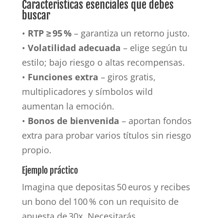
Características esenciales que debes
buscar
•
RTP ≥ 95 %
– garantiza un retorno justo.
•
Volatilidad adecuada
– elige según tu
estilo; bajo riesgo o altas recompensas.
•
Funciones extra
– giros gratis,
multiplicadores y símbolos wild
aumentan la emoción.
•
Bonos de bienvenida
– aportan fondos
extra para probar varios títulos sin riesgo
propio.
Ejemplo práctico
Imagina que depositas 50 euros y recibes
un bono del 100 % con un requisito de
apuesta de 30x. Necesitarás