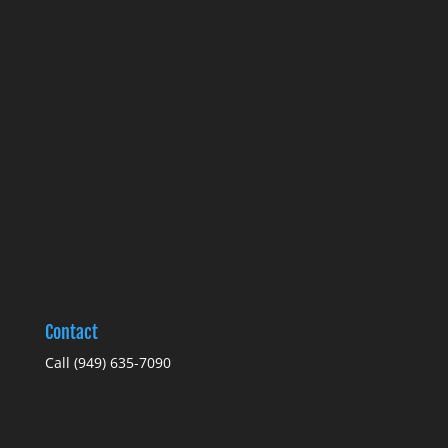
Contact
Call
(949) 635-7090