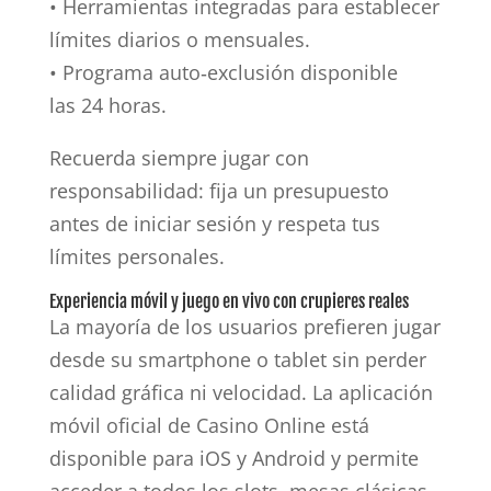
• Herramientas integradas para establecer
límites diarios o mensuales.
• Programa auto‑exclusión disponible
las 24 horas.
Recuerda siempre jugar con
responsabilidad: fija un presupuesto
antes de iniciar sesión y respeta tus
límites personales.
Experiencia móvil y juego en vivo con crupieres reales
La mayoría de los usuarios prefieren jugar
desde su smartphone o tablet sin perder
calidad gráfica ni velocidad. La aplicación
móvil oficial de Casino Online está
disponible para iOS y Android y permite