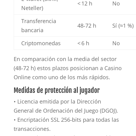
< 12 h
No
Neteller)
Transferencia
48‑72 h
Sí (≈1 %)
bancaria
Criptomonedas
< 6 h
No
En comparación con la media del sector
(48‑72 h) estos plazos posicionan a Casino
Online como uno de los más rápidos.
Medidas de protección al jugador
• Licencia emitida por la Dirección
General de Ordenación del Juego (DGOJ).
• Encriptación SSL 256‑bits para todas las
transacciones.