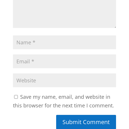
Save my name, email, and website in
this browser for the next time I comment.