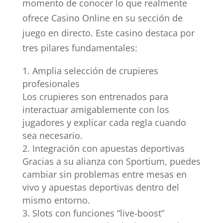
momento de conocer lo que realmente
ofrece Casino Online en su sección de
juego en directo. Este casino destaca por
tres pilares fundamentales:
Amplia selección de crupieres
profesionales
Los crupieres son entrenados para
interactuar amigablemente con los
jugadores y explicar cada regla cuando
sea necesario.
Integración con apuestas deportivas
Gracias a su alianza con Sportium, puedes
cambiar sin problemas entre mesas en
vivo y apuestas deportivas dentro del
mismo entorno.
Slots con funciones “live‑boost”