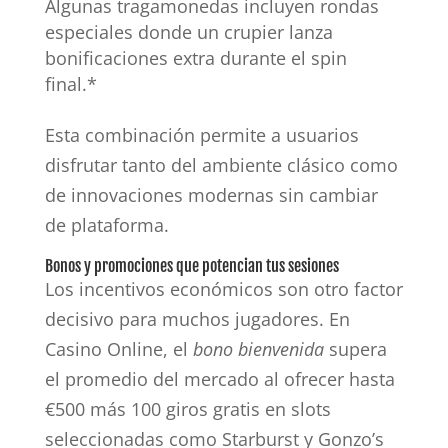
Algunas tragamonedas incluyen rondas
especiales donde un crupier lanza
bonificaciones extra durante el spin
final.*
Esta combinación permite a usuarios
disfrutar tanto del ambiente clásico como
de innovaciones modernas sin cambiar
de plataforma.
Bonos y promociones que potencian tus sesiones
Los incentivos económicos son otro factor
decisivo para muchos jugadores. En
Casino Online, el
bono bienvenida
supera
el promedio del mercado al ofrecer hasta
€500 más 100 giros gratis en slots
seleccionadas como Starburst y Gonzo’s