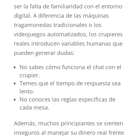
ser la falta de familiaridad con el entorno
digital. A diferencia de las máquinas
tragamonedas tradicionales o los
videojuegos automatizados, los crupieres
reales introducen variables humanas que
pueden generar dudas:
No sabes cómo funciona el chat con el
crupier.
Temes que el tiempo de respuesta sea
lento.
No conoces las reglas específicas de
cada mesa.
Además, muchos principiantes se sienten
inseguros al manejar su dinero real frente