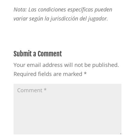
Nota: Las condiciones específicas pueden
variar según la jurisdicción del jugador.
Submit a Comment
Your email address will not be published.
Required fields are marked
*