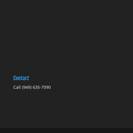
Contact
Call
(949) 635-7090