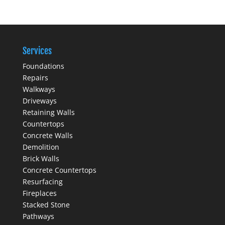
Services
Foundations
Repairs
Walkways
Driveways
Retaining Walls
Countertops
Concrete Walls
Demolition
Brick Walls
Concrete Countertops
Resurfacing
Fireplaces
Stacked Stone
Pathways