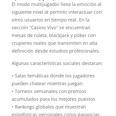
El modo multijugador lleva la emoción al
siguiente nivel al permitir interactuar con
otros usuarios en tiempo real. En la
sección “Casino Vivo” se encuentran
mesas de ruleta, blackjack y póker con
crupieres reales que transmiten en alta
definición desde estudios profesionales.
Algunas características sociales destacan:
• Salas temáticas donde los jugadores
pueden chatear mientras juegan
• Torneos semanales con premios
acumulados para los mejores puestos
• Rankings globales que muestran
estadísticas personales como ganancias