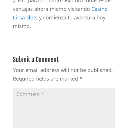
¿Listo para probarlo? Explora todas estas
ventajas ahora mismo visitando
Casino
Cirsa slots
y comienza tu aventura hoy
mismo.
Submit a Comment
Your email address will not be published.
Required fields are marked
*