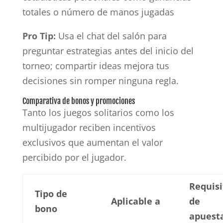
totales o número de manos jugadas
Pro Tip:
Usa el chat del salón para
preguntar estrategias antes del inicio del
torneo; compartir ideas mejora tus
decisiones sin romper ninguna regla.
Comparativa de bonos y promociones
Tanto los juegos solitarios como los
multijugador reciben incentivos
exclusivos que aumentan el valor
percibido por el jugador.
Requisi
Tipo de
Aplicable a
de
bono
apuest