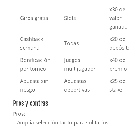
x30 del
Giros gratis
Slots
valor
ganado
Cashback
x20 del
Todas
semanal
depósit
Bonificación
Juegos
x40 del
por torneo
multijugador
premio
Apuesta sin
Apuestas
x25 del
riesgo
deportivas
stake
Pros y contras
Pros:
– Amplia selección tanto para solitarios