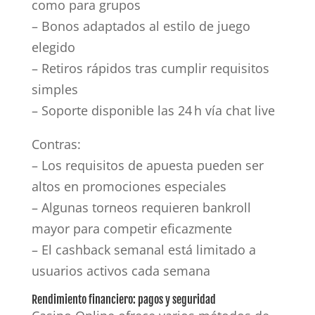
como para grupos
– Bonos adaptados al estilo de juego
elegido
– Retiros rápidos tras cumplir requisitos
simples
– Soporte disponible las 24 h vía chat live
Contras:
– Los requisitos de apuesta pueden ser
altos en promociones especiales
– Algunas torneos requieren bankroll
mayor para competir eficazmente
– El cashback semanal está limitado a
usuarios activos cada semana
Rendimiento financiero: pagos y seguridad