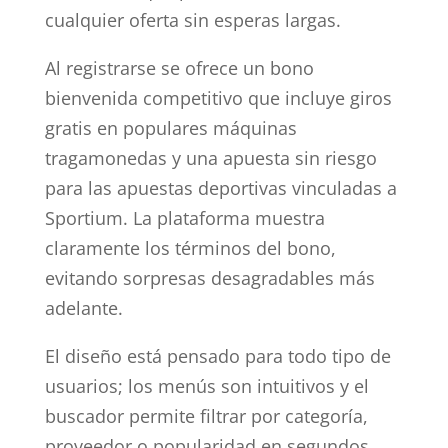
cualquier oferta sin esperas largas.
Al registrarse se ofrece un bono
bienvenida competitivo que incluye giros
gratis en populares máquinas
tragamonedas y una apuesta sin riesgo
para las apuestas deportivas vinculadas a
Sportium. La plataforma muestra
claramente los términos del bono,
evitando sorpresas desagradables más
adelante.
El diseño está pensado para todo tipo de
usuarios; los menús son intuitivos y el
buscador permite filtrar por categoría,
proveedor o popularidad en segundos.