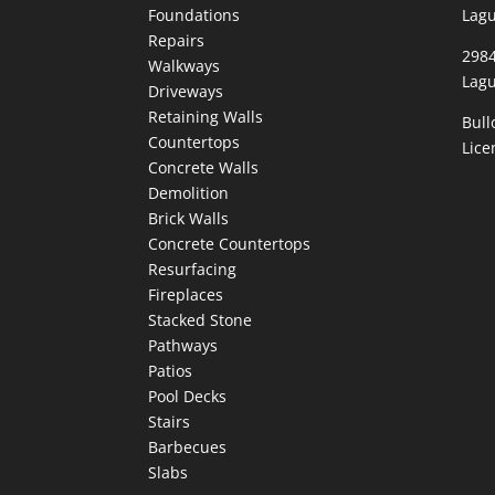
Foundations
Lagu
Repairs
298
Walkways
Lagu
Driveways
Retaining Walls
Bull
Countertops
Lic
Concrete Walls
Demolition
Brick Walls
Concrete Countertops
Resurfacing
Fireplaces
Stacked Stone
Pathways
Patios
Pool Decks
Stairs
Barbecues
Slabs