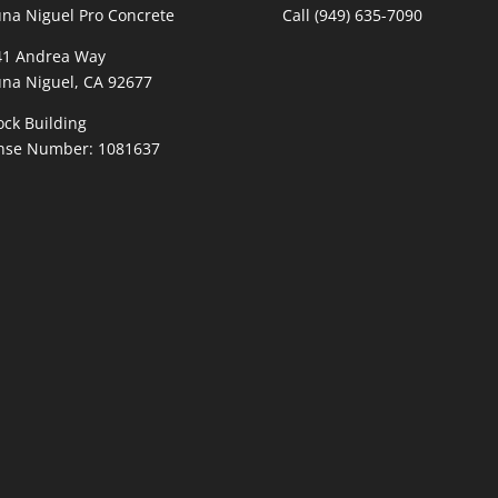
na Niguel Pro Concrete
Call
(949) 635-7090
41 Andrea Way
na Niguel, CA 92677
ock Building
ense Number: 1081637