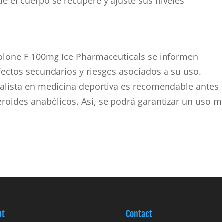
e el cuerpo se recupere y ajuste sus niveles
rolone F 100mg Ice Pharmaceuticals se informen
ectos secundarios y riesgos asociados a su uso.
alista en medicina deportiva es recomendable antes
roides anabólicos. Así, se podrá garantizar un uso 
ut
Contact