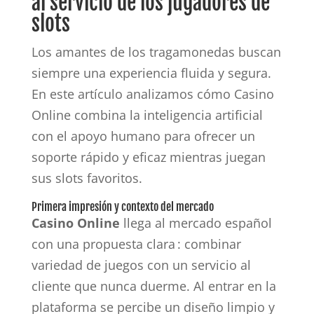
al servicio de los jugadores de
slots
Los amantes de los tragamonedas buscan
siempre una experiencia fluida y segura.
En este artículo analizamos cómo Casino
Online combina la inteligencia artificial
con el apoyo humano para ofrecer un
soporte rápido y eficaz mientras juegan
sus slots favoritos.
Primera impresión y contexto del mercado
Casino Online
llega al mercado español
con una propuesta clara : combinar
variedad de juegos con un servicio al
cliente que nunca duerme. Al entrar en la
plataforma se percibe un diseño limpio y