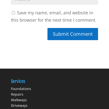
Save my name, email, and website in
this browser for the next time I comment.
Services
Foundations
Repairs
Walkways
Driveways