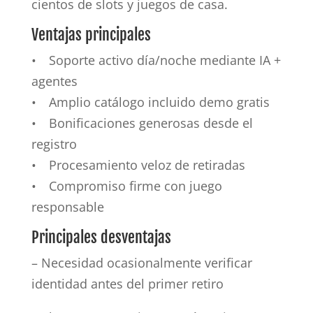
cientos dе ​slots ​y juegos de casa.​
Ventajas principales
• Soporte activo día/noche mediante IA +
agentes
• Amplio catálogo incluido demo gratis
• Bonificaciones generosas desde el
registro
• Procesamiento veloz de retiradas
• Compromiso firme con juego
responsable
Principales desventajas
– Necesidad ocasionalmente verificar
identidad antes del primer retiro