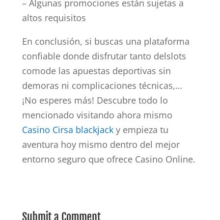
– Algunas promociones están sujetas a
altos requisitos
En conclusión, si buscas una plataforma
confiable donde disfrutar tanto delslots
comode las apuestas deportivas sin
demoras ni complicaciones técnicas,…
¡No esperes más! Descubre todo lo
mencionado visitando ahora mismo
Casino Cirsa blackjack
​y empieza tu
aventura hoy mismo dentro del mejor
entorno seguro que ofrece Casino Online.
Submit a Comment