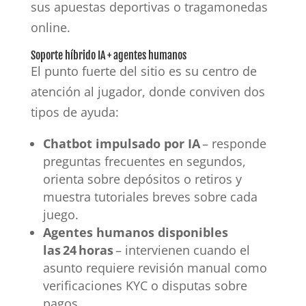
sus apuestas deportivas o tragamonedas
online.
Soporte híbrido IA + agentes humanos
El punto fuerte del sitio es su centro de
atención al jugador, donde conviven dos
tipos de ayuda:
Chatbot impulsado por IA
– responde
preguntas frecuentes en segundos,
orienta sobre depósitos o retiros y
muestra tutoriales breves sobre cada
juego.
Agentes humanos disponibles
las 24 horas
– intervienen cuando el
asunto requiere revisión manual como
verificaciones KYC o disputas sobre
pagos.