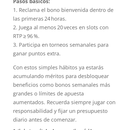
Pasos básicos:
1. Reclama el bono bienvenida dentro de
las primeras 24 horas.
2. Juega al menos 20 veces en slots con
RTP ≥ 96 %.
3. Participa en torneos semanales para
ganar puntos extra.
Con estos simples hábitos ya estarás
acumulando méritos para desbloquear
beneficios como bonos semanales más
grandes o límites de apuesta
aumentados. Recuerda siempre jugar con
responsabilidad y fijar un presupuesto
diario antes de comenzar.