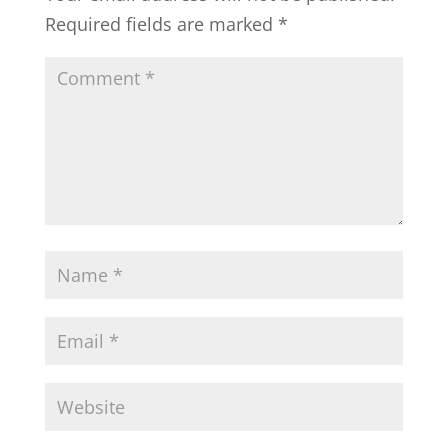
Required fields are marked
*