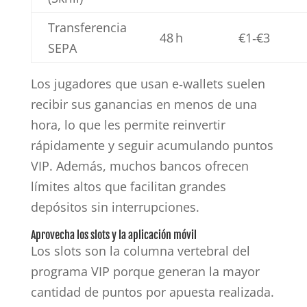
Transferencia
48 h
€1‑€3
SEPA
Los jugadores que usan e‑wallets suelen
recibir sus ganancias en menos de una
hora, lo que les permite reinvertir
rápidamente y seguir acumulando puntos
VIP. Además, muchos bancos ofrecen
límites altos que facilitan grandes
depósitos sin interrupciones.
Aprovecha los slots y la aplicación móvil
Los slots son la columna vertebral del
programa VIP porque generan la mayor
cantidad de puntos por apuesta realizada.