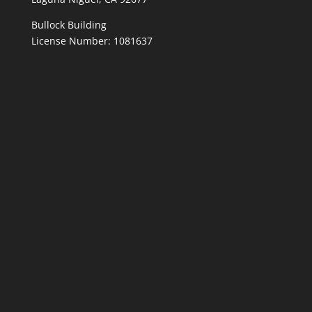
Bullock Building
License Number: 1081637