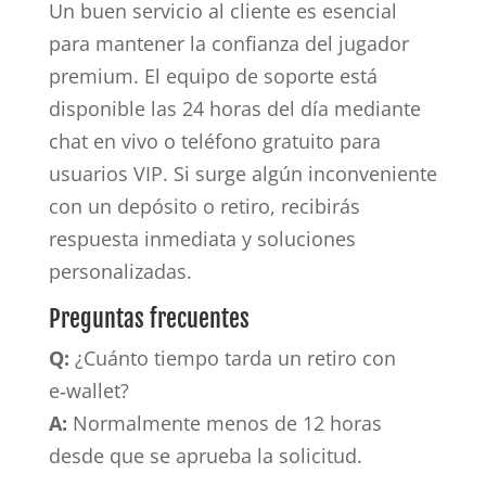
Un buen servicio al cliente es esencial
para mantener la confianza del jugador
premium. El equipo de soporte está
disponible las 24 horas del día mediante
chat en vivo o teléfono gratuito para
usuarios VIP. Si surge algún inconveniente
con un depósito o retiro, recibirás
respuesta inmediata y soluciones
personalizadas.
Preguntas frecuentes
Q:
¿Cuánto tiempo tarda un retiro con
e‑wallet?
A:
Normalmente menos de 12 horas
desde que se aprueba la solicitud.