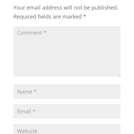
Your email address will not be published.
Required fields are marked
*