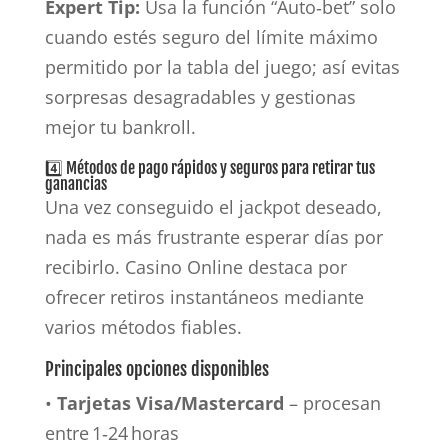
Expert Tip:
Usa la función “Auto‑bet” solo
cuando estés seguro del límite máximo
permitido por la tabla del juego; así evitas
sorpresas desagradables y gestionas
mejor tu bankroll.
4️⃣ Métodos de pago rápidos y seguros para retirar tus
ganancias
Una vez conseguido el jackpot deseado,
nada es más frustrante esperar días por
recibirlo. Casino Online destaca por
ofrecer retiros instantáneos mediante
varios métodos fiables.
Principales opciones disponibles
•
Tarjetas Visa/Mastercard
– procesan
entre 1‑24 horas