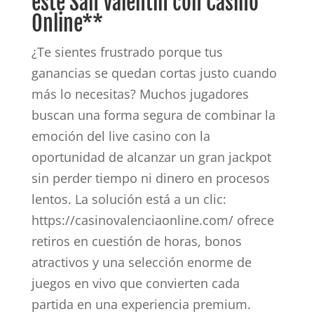
este San Valentín con Casino
Online**
¿Te sientes frustrado porque tus
ganancias se quedan cortas justo cuando
más lo necesitas? Muchos jugadores
buscan una forma segura de combinar la
emoción del live casino con la
oportunidad de alcanzar un gran jackpot
sin perder tiempo ni dinero en procesos
lentos. La solución está a un clic:
https://casinovalenciaonline.com/ ofrece
retiros en cuestión de horas, bonos
atractivos y una selección enorme de
juegos en vivo que convierten cada
partida en una experiencia premium.