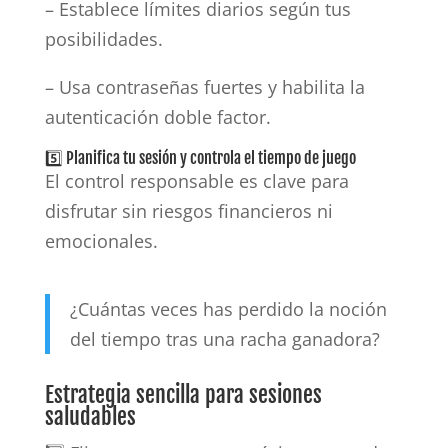
– Establece límites diarios según tus
posibilidades.
– Usa contraseñas fuertes y habilita la
autenticación doble factor.
5️⃣ Planifica tu sesión y controla el tiempo de juego
El control responsable es clave para
disfrutar sin riesgos financieros ni
emocionales.
¿Cuántas veces has perdido la noción
del tiempo tras una racha ganadora?
Estrategia sencilla para sesiones
saludables