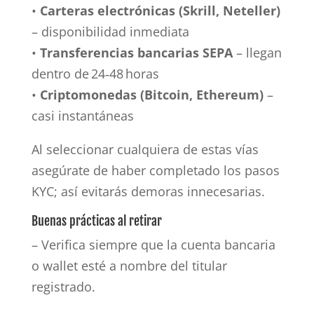
•
Carteras electrónicas (Skrill, Neteller)
– disponibilidad inmediata
•
Transferencias bancarias SEPA
– llegan
dentro de 24‑48 horas
•
Criptomonedas (Bitcoin, Ethereum)
–
casi instantáneas
Al seleccionar cualquiera de estas vías
asegúrate de haber completado los pasos
KYC; así evitarás demoras innecesarias.
Buenas prácticas al retirar
– Verifica siempre que la cuenta bancaria
o wallet esté a nombre del titular
registrado.