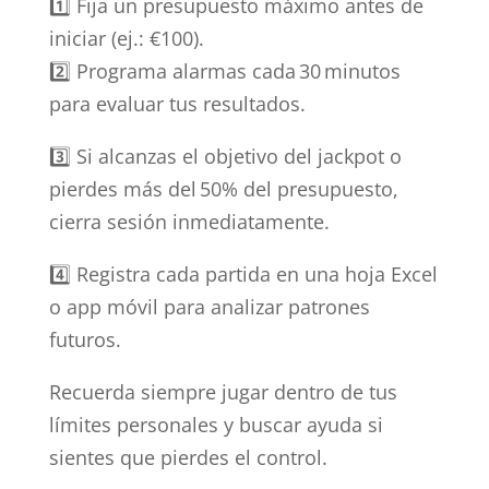
1️⃣ Fija un presupuesto máximo antes de
iniciar (ej.: €100).
2️⃣ Programa alarmas cada 30 minutos
para evaluar tus resultados.
3️⃣ Si alcanzas el objetivo del jackpot o
pierdes más del 50% del presupuesto,
cierra sesión inmediatamente.
4️⃣ Registra cada partida en una hoja Excel
o app móvil para analizar patrones
futuros.
Recuerda siempre jugar dentro de tus
límites personales y buscar ayuda si
sientes que pierdes el control.