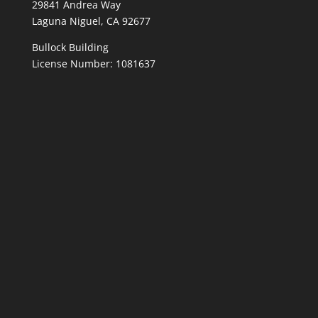
29841 Andrea Way
Laguna Niguel, CA 92677
Bullock Building
License Number: 1081637