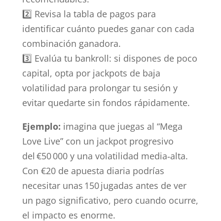
2️⃣ Revisa la tabla de pagos para
identificar cuánto puedes ganar con cada
combinación ganadora.
3️⃣ Evalúa tu bankroll: si dispones de poco
capital, opta por jackpots de baja
volatilidad para prolongar tu sesión y
evitar quedarte sin fondos rápidamente.
Ejemplo:
imagina que juegas al “Mega
Love Live” con un jackpot progresivo
del €50 000 y una volatilidad media‑alta.
Con €20 de apuesta diaria podrías
necesitar unas 150 jugadas antes de ver
un pago significativo, pero cuando ocurre,
el impacto es enorme.