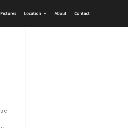
Pictures
Location
About
Contact
tre
 y