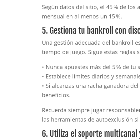
Según datos del sitio, el 45 % de los
mensual en al menos un 15 %.
5. Gestiona tu bankroll con disc
Una gestión adecuada del bankroll es
tiempo de juego. Sigue estas reglas 
• Nunca apuestes más del 5 % de tu s
• Establece límites diarios y semanale
• Si alcanzas una racha ganadora del 
beneficios.
Recuerda siempre jugar responsablemen
las herramientas de autoexclusión si 
6. Utiliza el soporte multicanal 