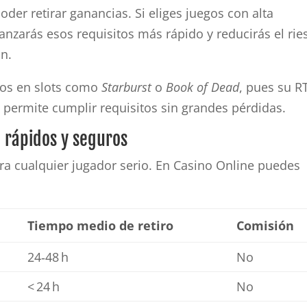
oder retirar ganancias. Si eliges juegos con alta
lcanzarás esos requisitos más rápido y reducirás el rie
n.
itos en slots como
Starburst
o
Book of Dead
, pues su R
a permite cumplir requisitos sin grandes pérdidas.
o rápidos y seguros
ara cualquier jugador serio. En Casino Online puedes
Tiempo medio de retiro
Comisión
24‑48 h
No
< 24 h
No