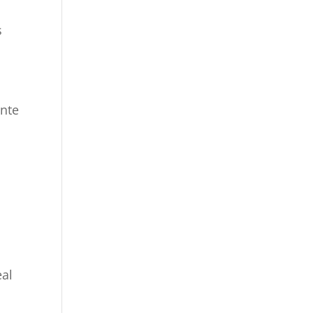
s
ente
s
eal