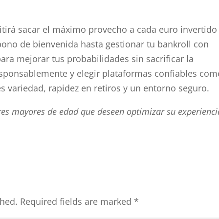
mitirá sacar el máximo provecho a cada euro invertido
bono de bienvenida hasta gestionar tu bankroll con
ara mejorar tus probabilidades sin sacrificar la
esponsablemente y elegir plataformas confiables com
variedad, rapidez en retiros y un entorno seguro.
ores mayores de edad que deseen optimizar su experienci
shed.
Required fields are marked
*