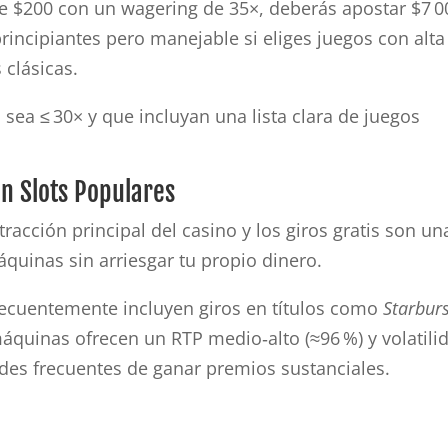
ce $200 con un wagering de 35×, deberás apostar $7 0
 principiantes pero manejable si eliges juegos con alta
clásicas.
 sea ≤ 30× y que incluyan una lista clara de juegos
en Slots Populares
acción principal del casino y los giros gratis son un
quinas sin arriesgar tu propio dinero.
recuentemente incluyen giros en títulos como
Starbur
máquinas ofrecen un RTP medio‑alto (≈96 %) y volatili
des frecuentes de ganar premios sustanciales.