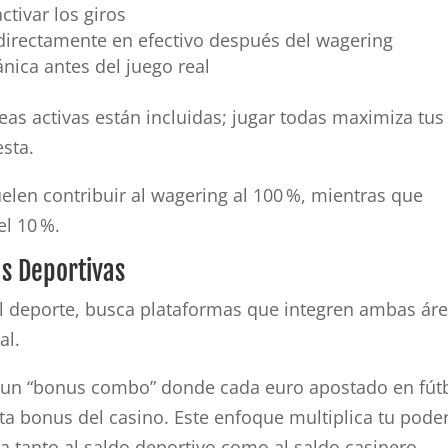
ctivar los giros
directamente en efectivo después del wagering
nica antes del juego real
eas activas están incluidas; jugar todas maximiza tus
esta.
suelen contribuir al wagering al 100 %, mientras que
el 10 %.
s Deportivas
el deporte, busca plataformas que integren ambas ár
al.
r un “bonus combo” donde cada euro apostado en fút
a bonus del casino. Este enfoque multiplica tu pode
a tanto al saldo deportivo como al saldo casinero.