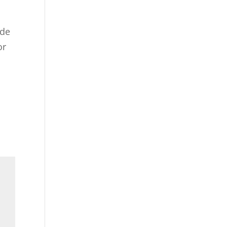
de
or