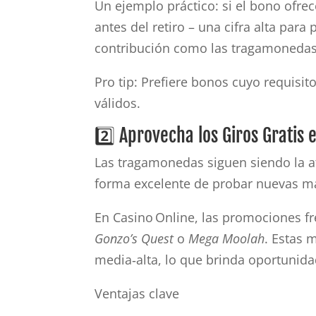
Un ejemplo práctico: si el bono ofre
antes del retiro – una cifra alta para
contribución como las tragamonedas 
Pro tip: Prefiere bonos cuyo requisito
válidos.
2️⃣ Aprovecha los Giros Gratis 
Las tragamonedas siguen siendo la atr
forma excelente de probar nuevas má
En Casino Online, las promociones f
Gonzo’s Quest
o
Mega Moolah
. Estas 
media‑alta, lo que brinda oportunida
Ventajas clave