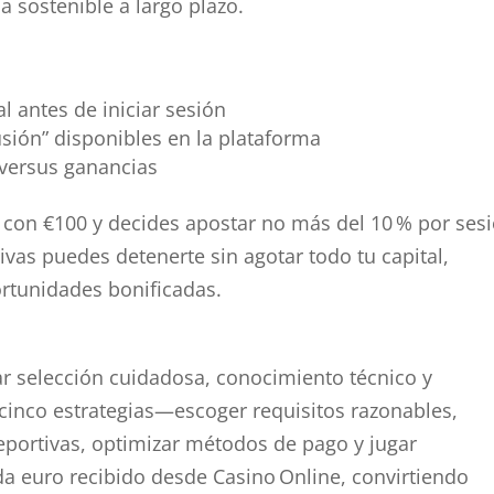
a sostenible a largo plazo.
l antes de iniciar sesión
usión” disponibles en la plataforma
 versus ganancias
 con €100 y decides apostar no más del 10 % por ses
ivas puedes detenerte sin agotar todo tu capital,
rtunidades bonificadas.
 selección cuidadosa, conocimiento técnico y
as cinco estrategias—escoger requisitos razonables,
deportivas, optimizar métodos de pago y jugar
euro recibido desde Casino Online, convirtiendo