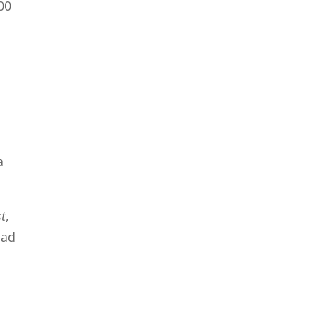
00
a
st
,
dad