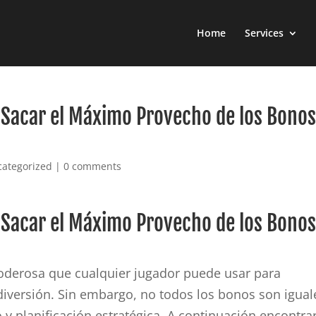
Home
Services
a Sacar el Máximo Provecho de los Bono
ategorized
|
0 comments
a Sacar el Máximo Provecho de los Bono
oderosa que cualquier jugador puede usar para
diversión. Sin embargo, no todos los bonos son igual
y planificación estratégica. A continuación encontra