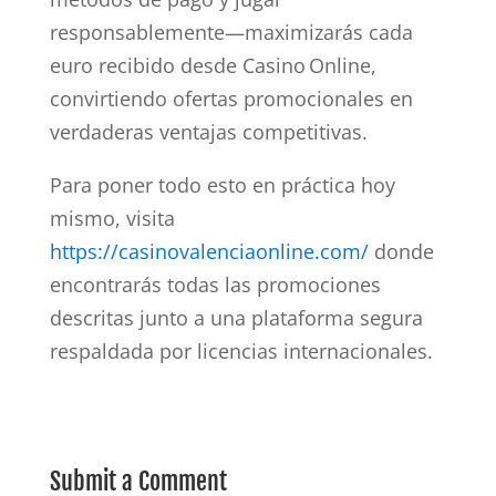
responsablemente—maximizarás cada
euro recibido desde Casino Online,
convirtiendo ofertas promocionales en
verdaderas ventajas competitivas.
Para poner todo esto en práctica hoy
mismo, visita
https://casinovalenciaonline.com/
donde
encontrarás todas las promociones
descritas junto a una plataforma segura
respaldada por licencias internacionales.
Submit a Comment