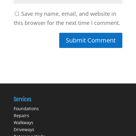
Save my name, email, and website in
this browser for the next time I comment.
Services
Foundations
Repairs
Walkways
Driveways