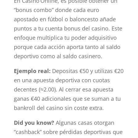
En Casino Online, es posible obtener un
“bonus combo” donde cada euro
apostado en fútbol o baloncesto añade
puntos a tu cuenta bonus del casino. Este
enfoque multiplica tu poder adquisitivo
porque cada acción aporta tanto al saldo
deportivo como al saldo casinero.
Ejemplo real:
Depositas €50 y utilizas €20
en una apuesta deportiva con cuotas
decentes (≈2.00). Al cerrar esa apuesta
ganas €40 adicionales que se suman a tu
bankroll del casino sin coste extra.
Did you know?
Algunas casas otorgan
“cashback” sobre pérdidas deportivas que