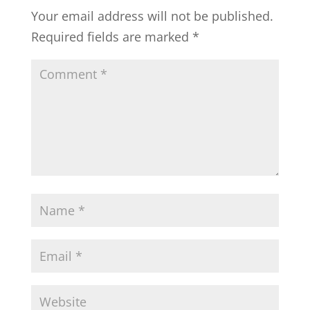
Your email address will not be published.
Required fields are marked
*