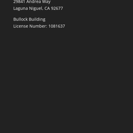
29841 Andrea Way
Laguna Niguel, CA 92677
Bullock Building
License Number: 1081637