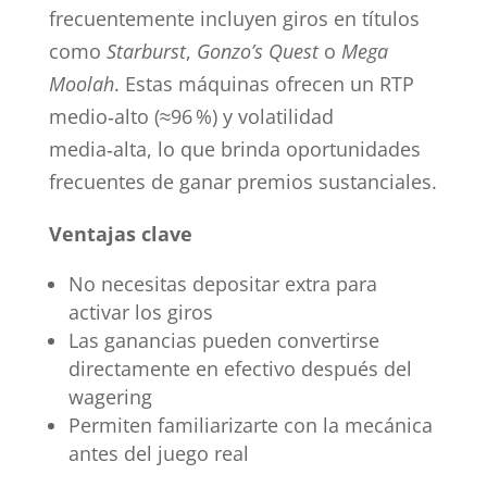
frecuentemente incluyen giros en títulos
como
Starburst
,
Gonzo’s Quest
o
Mega
Moolah
. Estas máquinas ofrecen un RTP
medio‑alto (≈96 %) y volatilidad
media‑alta, lo que brinda oportunidades
frecuentes de ganar premios sustanciales.
Ventajas clave
No necesitas depositar extra para
activar los giros
Las ganancias pueden convertirse
directamente en efectivo después del
wagering
Permiten familiarizarte con la mecánica
antes del juego real