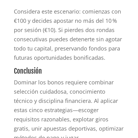
Considera este escenario: comienzas con
€100 y decides apostar no más del 10 %
por sesión (€10). Si pierdes dos rondas
consecutivas puedes detenerte sin agotar
todo tu capital, preservando fondos para
futuras oportunidades bonificadas.
Conclusión
Dominar los bonos requiere combinar
selección cuidadosa, conocimiento
técnico y disciplina financiera. Al aplicar
estas cinco estrategias—escoger
requisitos razonables, explotar giros
gratis, unir apuestas deportivas, optimizar
métodos de pago y jugar