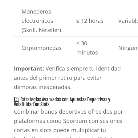
Monederos
electrónicos
≤ 12 horas
Variabl
(Skrill, Neteller)
≤ 30
Criptomonedas
Ningun
minutos
Important:
Verifica siempre tu identidad
antes del primer retiro para evitar
demoras inesperadas.
4️⃣ Estrategias Avanzadas con Apuestas Deportivas y
Volatilidad en Slots
Combinar bonos deportivos ofrecidos por
plataformas como Sportium con sesiones
cortas en slots puede multiplicar tu