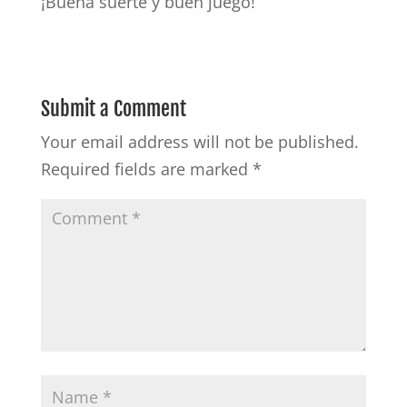
¡Buena suerte y buen juego!
Submit a Comment
Your email address will not be published.
Required fields are marked
*