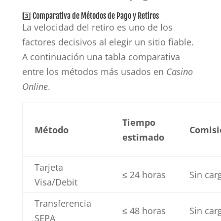
3️⃣ Comparativa de Métodos de Pago y Retiros
La velocidad del retiro es uno de los
factores decisivos al elegir un sitio fiable.
A continuación una tabla comparativa
entre los métodos más usados en
Casino
Online
.
Tiempo
Método
Comisi
estimado
Tarjeta
≤ 24 horas
Sin car
Visa/Debit
Transferencia
≤ 48 horas
Sin car
SEPA