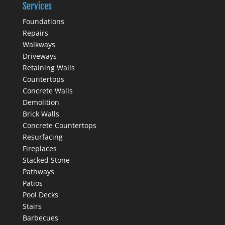
Services
Foundations
Repairs
Walkways
Driveways
Retaining Walls
Countertops
Concrete Walls
Demolition
Brick Walls
Concrete Countertops
Resurfacing
Fireplaces
Stacked Stone
Pathways
Patios
Pool Decks
Stairs
Barbecues