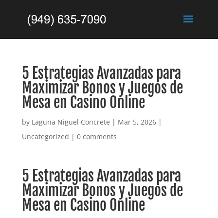
5 Estrategias Avanzadas para
Maximizar Bonos y Juegos de
Mesa en Casino Online
by
Laguna Niguel Concrete
|
Mar 5, 2026
|
Uncategorized
|
0 comments
5 Estrategias Avanzadas para
Maximizar Bonos y Juegos de
Mesa en Casino Online