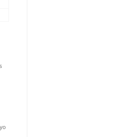
s
uyo