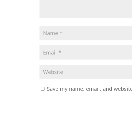
Save my name, email, and website 