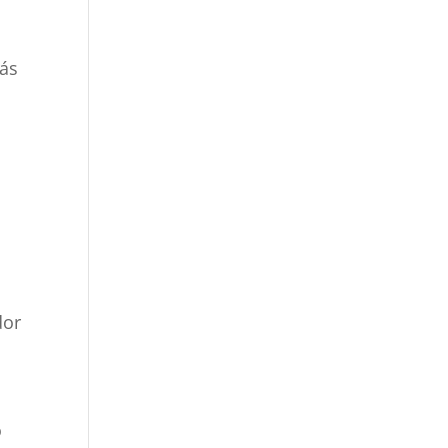
más
dor
o