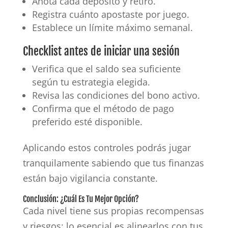
Anota cada depósito y retiro.
Registra cuánto apostaste por juego.
Establece un límite máximo semanal.
Checklist antes de iniciar una sesión
Verifica que el saldo sea suficiente
según tu estrategia elegida.
Revisa las condiciones del bono activo.
Confirma que el método de pago
preferido esté disponible.
Aplicando estos controles podrás jugar
tranquilamente sabiendo que tus finanzas
están bajo vigilancia constante.
Conclusión: ¿Cuál Es Tu Mejor Opción?
Cada nivel tiene sus propias recompensas
y riesgos; lo esencial es alinearlos con tus