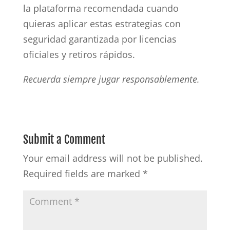
la plataforma recomendada cuando
quieras aplicar estas estrategias con
seguridad garantizada por licencias
oficiales y retiros rápidos.
Recuerda siempre jugar responsablemente.
Submit a Comment
Your email address will not be published.
Required fields are marked
*