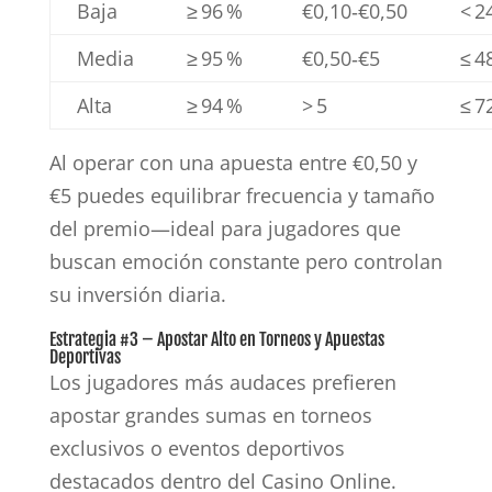
Baja
≥ 96 %
€0,10‑€0,50
< 2
Media
≥ 95 %
€0,50‑€5
≤ 4
Alta
≥ 94 %
> 5
≤ 7
Al operar con una apuesta entre €0,50 y
€5 puedes equilibrar frecuencia y tamaño
del premio—ideal para jugadores que
buscan emoción constante pero controlan
su inversión diaria.
Estrategia #3 – Apostar Alto en Torneos y Apuestas
Deportivas
Los jugadores más audaces prefieren
apostar grandes sumas en torneos
exclusivos o eventos deportivos
destacados dentro del Casino Online.