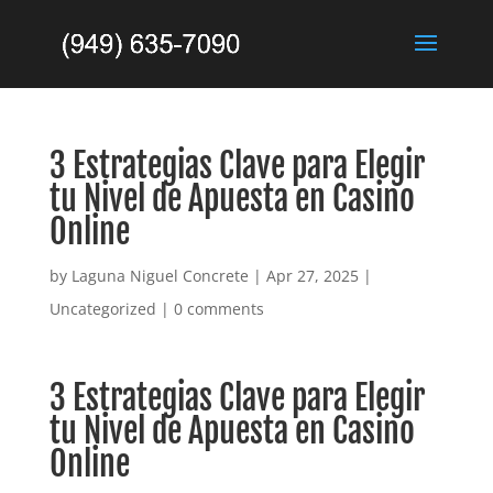
3 Estrategias Clave para Elegir
tu Nivel de Apuesta en Casino
Online
by
Laguna Niguel Concrete
|
Apr 27, 2025
|
Uncategorized
|
0 comments
3 Estrategias Clave para Elegir
tu Nivel de Apuesta en Casino
Online