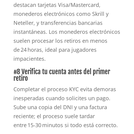
destacan tarjetas Visa/Mastercard,
monederos electrónicos como Skrill y
Neteller, y transferencias bancarias
instantáneas. Los monederos electrónicos
suelen procesar los retiros en menos
de 24 horas, ideal para jugadores
impacientes.
#8 Verifica tu cuenta antes del primer
retiro
Completar el proceso KYC evita demoras
inesperadas cuando solicites un pago.
Sube una copia del DNI y una factura
reciente; el proceso suele tardar
entre 15‑30 minutos si todo está correcto.