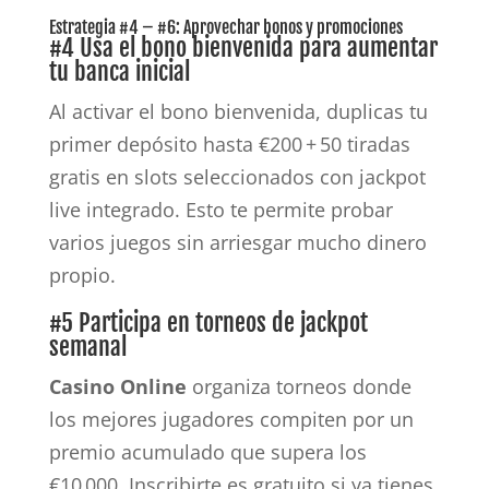
Estrategia #4 – #6: Aprovechar bonos y promociones
#4 Usa el bono bienvenida para aumentar
tu banca inicial
Al activar el bono bienvenida, duplicas tu
primer depósito hasta €200 + 50 tiradas
gratis en slots seleccionados con jackpot
live integrado. Esto te permite probar
varios juegos sin arriesgar mucho dinero
propio.
#5 Participa en torneos de jackpot
semanal
Casino Online
organiza torneos donde
los mejores jugadores compiten por un
premio acumulado que supera los
€10 000. Inscribirte es gratuito si ya tienes