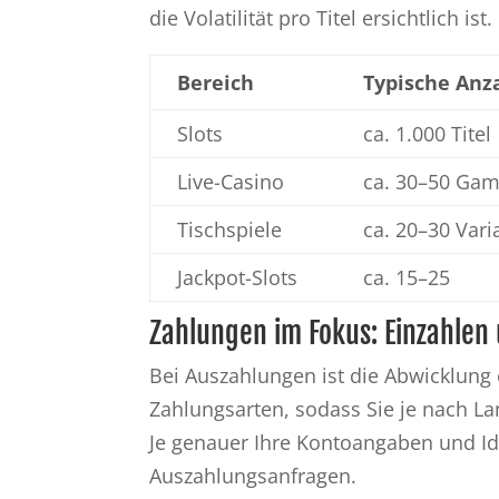
die Volatilität pro Titel ersichtlich ist.
Bereich
Typische Anz
Slots
ca. 1.000 Titel
Live-Casino
ca. 30–50 Ga
Tischspiele
ca. 20–30 Vari
Jackpot-Slots
ca. 15–25
Zahlungen im Fokus: Einzahlen
Bei Auszahlungen ist die Abwicklung
Zahlungsarten, sodass Sie je nach Land
Je genauer Ihre Kontoangaben und Ide
Auszahlungsanfragen.