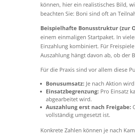
können, hier ein realistisches Bild, w
beachten Sie: Boni sind oft an Teilna
Beispielhafte Bonusstruktur (zur O
einem einmaligen Startpaket. In viele
Einzahlung kombiniert. Für Freispiel
Auszahlung hängt davon ab, ob der 
Für die Praxis sind vor allem diese 
Bonusumsatz:
Je nach Aktion wird
Einsatzbegrenzung:
Pro Einsatz ka
abgearbeitet wird.
Auszahlung erst nach Freigabe:
O
vollständig umgesetzt ist.
Konkrete Zahlen können je nach Kam