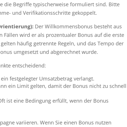
ie die Begriffe typischerweise formuliert sind. Bitte
hme- und Verifikationsschritte gekoppelt.
rientierung):
Der Willkommensbonus besteht aus
n Fällen wird er als prozentualer Bonus auf die erste
e gelten häufig getrennte Regeln, und das Tempo der
Bonus umgesetzt und abgerechnet wurde.
Punkte entscheidend:
 ein festgelegter Umsatzbetrag verlangt.
nn ein Limit gelten, damit der Bonus nicht zu schnell
ft ist eine Bedingung erfüllt, wenn der Bonus
pagne variieren. Wenn Sie einen Bonus nutzen