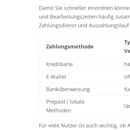
Damit Sie schneller einordnen könne
und Bearbeitungszeiten häufig zusa
Zahlungsdienst und Auszahlungslauf
Ty
Zahlungsmethode
Ve
Kreditkarte
hä
E-Wallet
of
Banküberweisung
fü
Prepaid / lokale
lä
Methoden
Für viele Nutzer ist auch wichtig, o