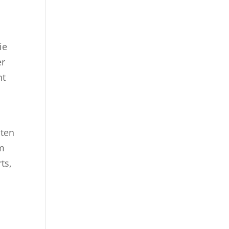
ie
er
ht
iten
im
ts,