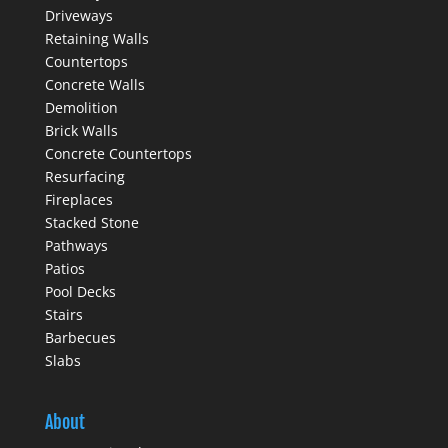
Driveways
Retaining Walls
Countertops
Concrete Walls
Demolition
Brick Walls
Concrete Countertops
Resurfacing
Fireplaces
Stacked Stone
Pathways
Patios
Pool Decks
Stairs
Barbecues
Slabs
About