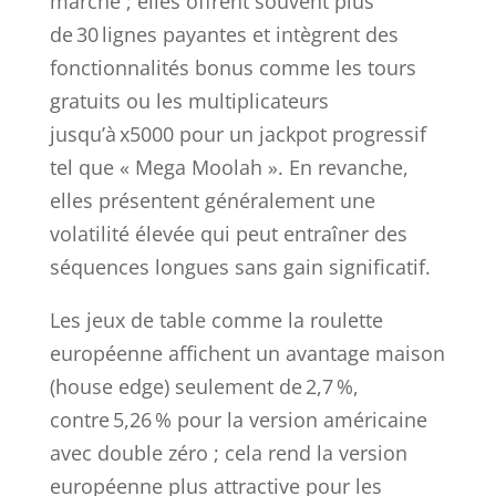
marché ; elles offrent souvent plus
de 30 lignes payantes et intègrent des
fonctionnalités bonus comme les tours
gratuits ou les multiplicateurs
jusqu’à x5000 pour un jackpot progressif
tel que « Mega Moolah ». En revanche,
elles présentent généralement une
volatilité élevée qui peut entraîner des
séquences longues sans gain significatif.
Les jeux de table comme la roulette
européenne affichent un avantage maison
(house edge) seulement de 2,7 %,
contre 5,26 % pour la version américaine
avec double zéro ; cela rend la version
européenne plus attractive pour les