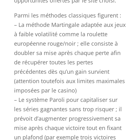
opportunités offertes par le site choisi.
Parmi les méthodes classiques figurent :
– La méthode Martingale adaptée aux jeux
à faible volatilité comme la roulette
européenne rouge/noir ; elle consiste à
doubler sa mise après chaque perte afin
de récupérer toutes les pertes
précédentes dès qu’un gain survient
(attention toutefois aux limites maximales
imposées par le casino)
– Le système Paroli pour capitaliser sur
les séries gagnantes sans trop risquer ; il
prévoit d’augmenter progressivement sa
mise après chaque victoire tout en fixant
un plafond (par exemple trois victoires