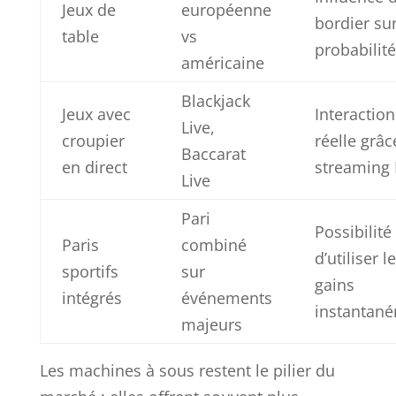
Jeux de
européenne
bordier sur
table
vs
probabilité
américaine
Blackjack
Jeux avec
Interaction
Live,
croupier
réelle grâc
Baccarat
en direct
streaming
Live
Pari
Possibilité
Paris
combiné
d’utiliser l
sportifs
sur
gains
intégrés
événements
instantan
majeurs
Les machines à sous restent le pilier du