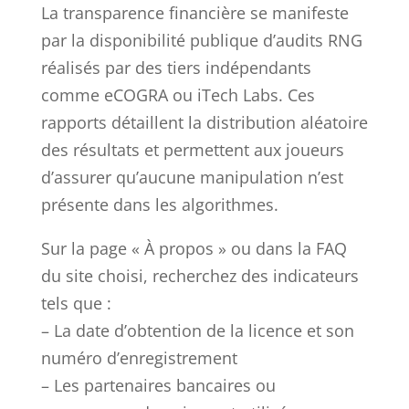
La transparence financière se manifeste
par la disponibilité publique d’audits RNG
réalisés par des tiers indépendants
comme eCOGRA ou iTech Labs. Ces
rapports détaillent la distribution aléatoire
des résultats et permettent aux joueurs
d’assurer qu’aucune manipulation n’est
présente dans les algorithmes.
Sur la page « À propos » ou dans la FAQ
du site choisi, recherchez des indicateurs
tels que :
– La date d’obtention de la licence et son
numéro d’enregistrement
– Les partenaires bancaires ou