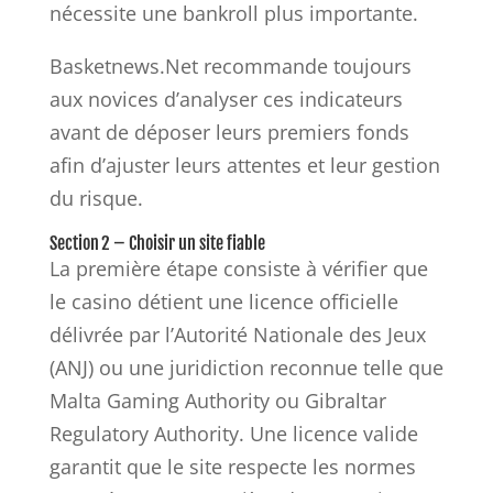
nécessite une bankroll plus importante.
Basketnews.Net recommande toujours
aux novices d’analyser ces indicateurs
avant de déposer leurs premiers fonds
afin d’ajuster leurs attentes et leur gestion
du risque.
Section 2 – Choisir un site fiable
La première étape consiste à vérifier que
le casino détient une licence officielle
délivrée par l’Autorité Nationale des Jeux
(ANJ) ou une juridiction reconnue telle que
Malta Gaming Authority ou Gibraltar
Regulatory Authority. Une licence valide
garantit que le site respecte les normes