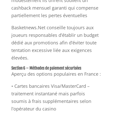
modestement ils offrent souvent un
cashback mensuel garanti qui compense
partiellement les pertes éventuelles
Basketnews.Net conseille toujours aux
joueurs responsables d’établir un budget
dédié aux promotions afin d’éviter toute
tentation excessive liée aux exigences
élevées.
Section 6 – Méthodes de paiement sécurisées
Aperçu des options populaires en France :
• Cartes bancaires Visa/MasterCard –
traitement instantané mais parfois
soumis à frais supplémentaires selon
l’opérateur du casino