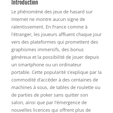
Introduction
Le phénomène des jeux de hasard sur
Internet ne montre aucun signe de
ralentissement. En France comme à
l’étranger, les joueurs affluent chaque jour
vers des plateformes qui promettent des
graphismes immersifs, des bonus
généreux et la possibilité de jouer depuis
un smartphone ou un ordinateur
portable. Cette popularité s’explique par la
commodité d’accéder à des centaines de
machines à sous, de tables de roulette ou
de parties de poker sans quitter son
salon, ainsi que par l’émergence de
nouvelles licences qui offrent plus de