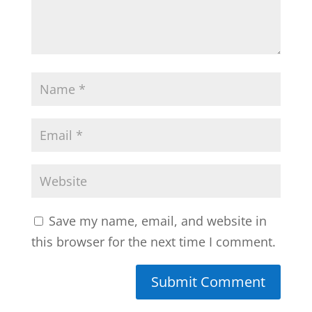
Save my name, email, and website in
this browser for the next time I comment.