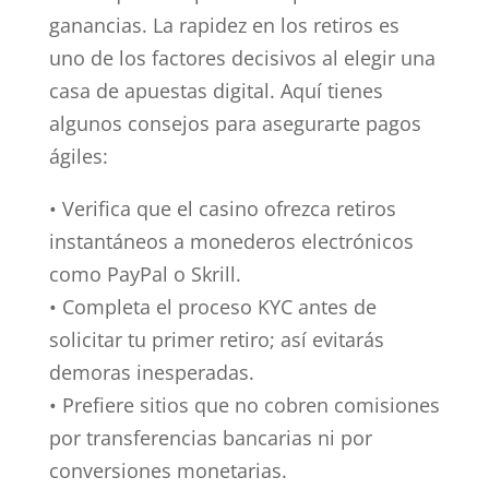
ganancias. La rapidez en los retiros es
uno de los factores decisivos al elegir una
casa de apuestas digital. Aquí tienes
algunos consejos para asegurarte pagos
ágiles:
• Verifica que el casino ofrezca retiros
instantáneos a monederos electrónicos
como PayPal o Skrill.
• Completa el proceso KYC antes de
solicitar tu primer retiro; así evitarás
demoras inesperadas.
• Prefiere sitios que no cobren comisiones
por transferencias bancarias ni por
conversiones monetarias.