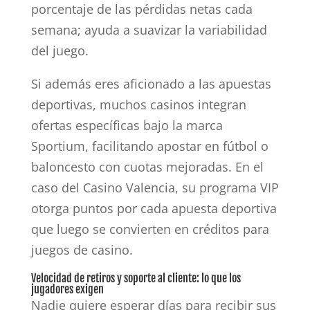
porcentaje de las pérdidas netas cada
semana; ayuda a suavizar la variabilidad
del juego.
Si además eres aficionado a las apuestas
deportivas, muchos casinos integran
ofertas específicas bajo la marca
Sportium, facilitando apostar en fútbol o
baloncesto con cuotas mejoradas. En el
caso del Casino Valencia, su programa VIP
otorga puntos por cada apuesta deportiva
que luego se convierten en créditos para
juegos de casino.
Velocidad de retiros y soporte al cliente: lo que los
jugadores exigen
Nadie quiere esperar días para recibir sus