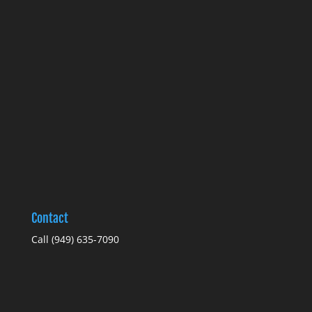
Contact
Call
(949) 635-7090