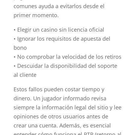
comunes ayuda a evitarlos desde el
primer momento.
• Elegir un casino sin licencia oficial
• Ignorar los requisitos de apuesta del
bono
• No comprobar la velocidad de los retiros
• Descuidar la disponibilidad del soporte
al cliente
Estos fallos pueden costar tiempo y
dinero. Un jugador informado revisa
siempre la información legal del sitio y lee
opiniones de otros usuarios antes de
crear una cuenta. Además, es esencial
entender cómo funciona el RTP (retorno al