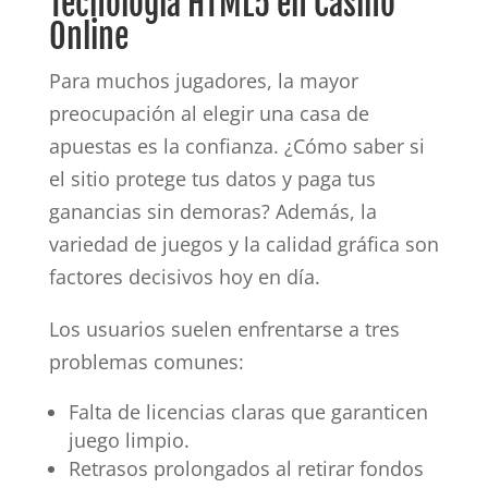
Tecnología HTML5 en Casino
Online
Para muchos jugadores, la mayor
preocupación al elegir una casa de
apuestas es la confianza. ¿Cómo saber si
el sitio protege tus datos y paga tus
ganancias sin demoras? Además, la
variedad de juegos y la calidad gráfica son
factores decisivos hoy en día.
Los usuarios suelen enfrentarse a tres
problemas comunes:
Falta de licencias claras que garanticen
juego limpio.
Retrasos prolongados al retirar fondos