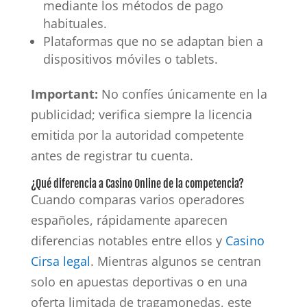
mediante los métodos de pago
habituales.
Plataformas que no se adaptan bien a
dispositivos móviles o tablets.
Important:
No confíes únicamente en la
publicidad; verifica siempre la licencia
emitida por la autoridad competente
antes de registrar tu cuenta.
¿Qué diferencia a Casino Online de la competencia?
Cuando comparas varios operadores
españoles, rápidamente aparecen
diferencias notables entre ellos y
Casino
Cirsa legal
. Mientras algunos se centran
solo en apuestas deportivas o en una
oferta limitada de tragamonedas, este