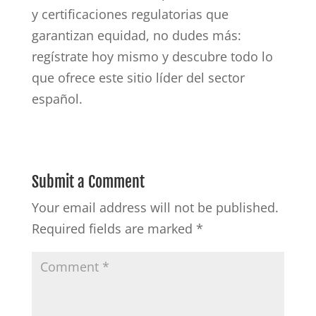
y certificaciones regulatorias que
garantizan equidad, no dudes más:
regístrate hoy mismo y descubre todo lo
que ofrece este sitio líder del sector
español.​
Submit a Comment
Your email address will not be published.
Required fields are marked
*