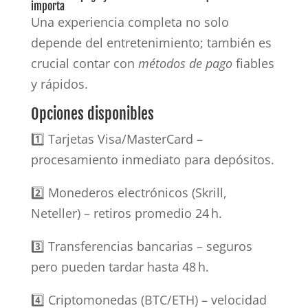
importa
Una experiencia completa no solo
depende del entretenimiento; también es
crucial contar con
métodos de pago
fiables
y rápidos.
Opciones disponibles
1️⃣ Tarjetas Visa/MasterCard –
procesamiento inmediato para depósitos.
2️⃣ Monederos electrónicos (Skrill,
Neteller) – retiros promedio 24 h.
3️⃣ Transferencias bancarias – seguros
pero pueden tardar hasta 48 h.
4️⃣ Criptomonedas (BTC/ETH) – velocidad