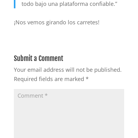
todo bajo una plataforma confiable.”
¡Nos vemos girando los carretes!
Submit a Comment
Your email address will not be published.
Required fields are marked
*