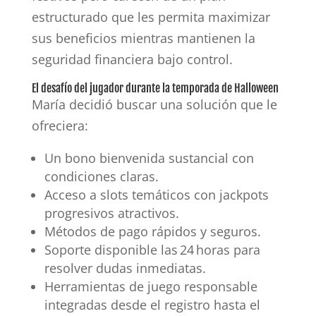
estructurado que les permita maximizar
sus beneficios mientras mantienen la
seguridad financiera bajo control.
El desafío del jugador durante la temporada de Halloween
María decidió buscar una solución que le
ofreciera:
Un bono bienvenida sustancial con
condiciones claras.
Acceso a slots temáticos con jackpots
progresivos atractivos.
Métodos de pago rápidos y seguros.
Soporte disponible las 24 horas para
resolver dudas inmediatas.
Herramientas de juego responsable
integradas desde el registro hasta el