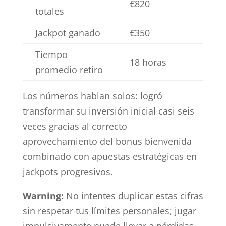
€820
totales
Jackpot ganado
€350
Tiempo
18 horas
promedio retiro
Los números hablan solos: logró
transformar su inversión inicial casi seis
veces gracias al correcto
aprovechamiento del bonus bienvenida
combinado con apuestas estratégicas en
jackpots progresivos.
Warning:
No intentes duplicar estas cifras
sin respetar tus límites personales; jugar