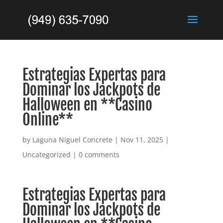
Estrategias Expertas para
Dominar los Jackpots de
Halloween en **Casino
Online**
by
Laguna Niguel Concrete
|
Nov 11, 2025
|
Uncategorized
|
0 comments
Estrategias Expertas para
Dominar los Jackpots de