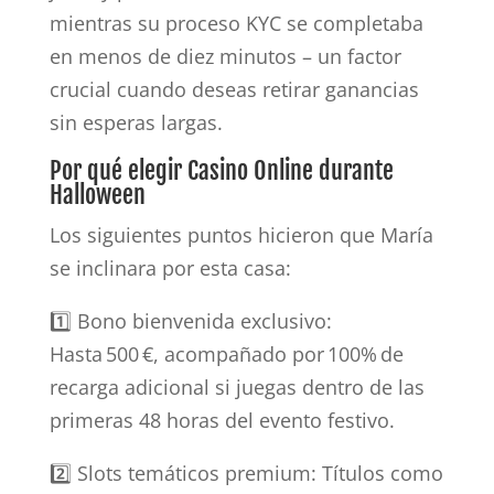
mientras su proceso KYC se completaba
en menos de diez minutos – un factor
crucial cuando deseas retirar ganancias
sin esperas largas.
Por qué elegir Casino Online durante
Halloween
Los siguientes puntos hicieron que María
se inclinara por esta casa:
1️⃣ Bono bienvenida exclusivo:
Hasta 500 €, acompañado por 100% de
recarga adicional si juegas dentro de las
primeras 48 horas del evento festivo.
2️⃣ Slots temáticos premium: Títulos como