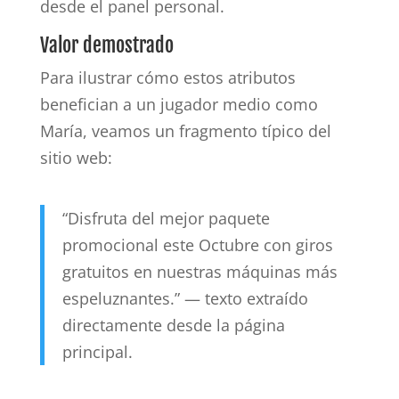
desde el panel personal.
Valor demostrado
Para ilustrar cómo estos atributos
benefician a un jugador medio como
María, veamos un fragmento típico del
sitio web:
“Disfruta del mejor paquete
promocional este Octubre con giros
gratuitos en nuestras máquinas más
espeluznantes.” — texto extraído
directamente desde la página
principal.