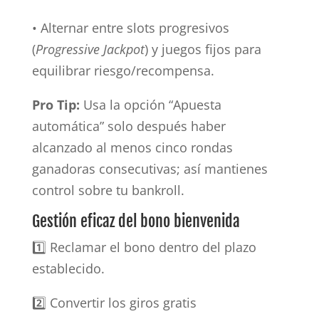
• Alternar entre slots progresivos
(
Progressive Jackpot
) y juegos fijos para
equilibrar riesgo/recompensa.
Pro Tip:
Usa la opción “Apuesta
automática” solo después haber
alcanzado al menos cinco rondas
ganadoras consecutivas; así mantienes
control sobre tu bankroll.
Gestión eficaz del bono bienvenida
1️⃣ Reclamar el bono dentro del plazo
estable­cido.
2️⃣ Convertir los giros gratis