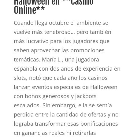
Halloween en **Casino
Online**
Cuando llega octubre el ambiente se
vuelve más tenebroso… pero también
más lucrativo para los jugadores que
saben aprovechar las promociones
temáticas. María L., una jugadora
española con dos años de experiencia en
slots, notó que cada año los casinos
lanzan eventos especiales de Halloween
con bonos generosos y jackpots
escalados. Sin embargo, ella se sentía
perdida entre la cantidad de ofertas y no
lograba transformar esas bonificaciones
en ganancias reales ni retirarlas