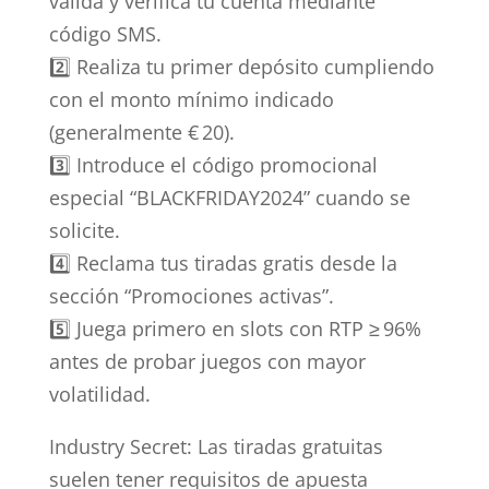
válida y verifica tu cuenta mediante
código SMS.
2️⃣ Realiza tu primer depósito cumpliendo
con el monto mínimo indicado
(generalmente € 20).
3️⃣ Introduce el código promocional
especial “BLACKFRIDAY2024” cuando se
solicite.
4️⃣ Reclama tus tiradas gratis desde la
sección “Promociones activas”.
5️⃣ Juega primero en slots con RTP ≥ 96%
antes de probar juegos con mayor
volatilidad.
Industry Secret: Las tiradas gratuitas
suelen tener requisitos de apuesta