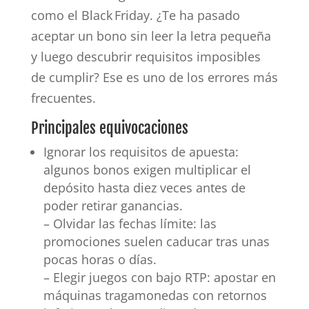
como el Black Friday. ¿Te ha pasado
aceptar un bono sin leer la letra pequeña
y luego descubrir requisitos imposibles
de cumplir? Ese es uno de los errores más
frecuentes.
Principales equivocaciones
Ignorar los requisitos de apuesta:
algunos bonos exigen multiplicar el
depósito hasta diez veces antes de
poder retirar ganancias.
– Olvidar las fechas límite: las
promociones suelen caducar tras unas
pocas horas o días.
– Elegir juegos con bajo RTP: apostar en
máquinas tragamonedas con retornos