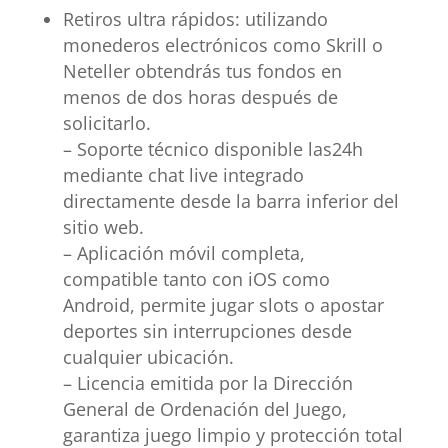
Retiros ultra rápidos: utilizando
monederos electrónicos como Skrill o
Neteller obtendrás tus fondos en
menos de dos horas después de
solicitarlo.
– Soporte técnico disponible las24h
mediante chat live integrado
directamente desde la barra inferior del
sitio web.
– Aplicación móvil completa,
compatible tanto con iOS como
Android, permite jugar slots o apostar
deportes sin interrupciones desde
cualquier ubicación.
– Licencia emitida por la Dirección
General de Ordenación del Juego,
garantiza juego limpio y protección total